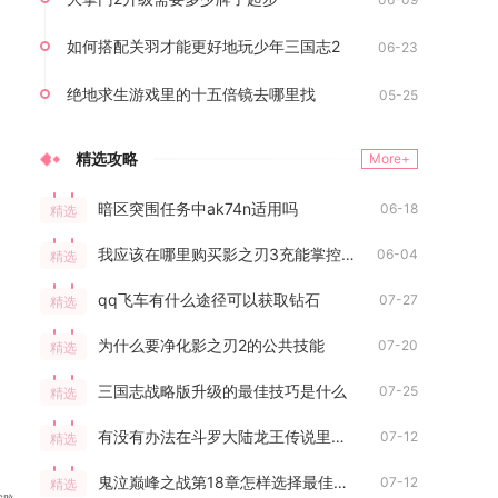
如何搭配关羽才能更好地玩少年三国志2
06-23
绝地求生游戏里的十五倍镜去哪里找
05-25
精选攻略
More+
暗区突围任务中ak74n适用吗
06-18
精选
我应该在哪里购买影之刃3充能掌控者护腕
06-04
精选
qq飞车有什么途径可以获取钻石
07-27
精选
为什么要净化影之刃2的公共技能
07-20
精选
三国志战略版升级的最佳技巧是什么
07-25
精选
有没有办法在斗罗大陆龙王传说里切换角色
07-12
精选
鬼泣巅峰之战第18章怎样选择最佳装备
07-12
精选