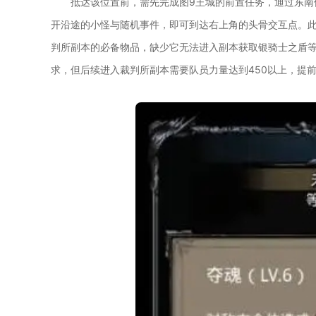
抵达该位置前，需先完成图9王城的前置任务，通过东南
开沿途的小怪与随机事件，即可到达右上角的头骨交互点。此
判所副本的必备物品，缺少它无法进入副本获取银骑士之盾
求，但后续进入裁判所副本需要队员力量达到450以上，提