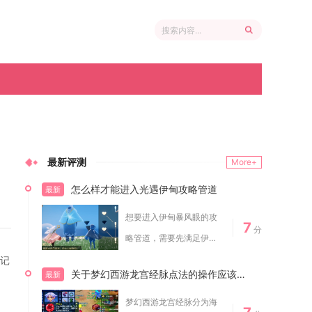
最新评测
More+
怎么样才能进入光遇伊甸攻略管道
最新
想要进入伊甸暴风眼的攻
7
分
略管道，需要先满足伊甸
入场硬性条件，再...
徽记
关于梦幻西游龙宫经脉点法的操作应该怎样
最新
梦幻西游龙宫经脉分为海