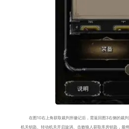
在图10右上角获取裁判所徽记后，需返回图3右侧的裁
机关钥匙、转动机关开启旋涡、击败狼人获取库房钥匙，最终