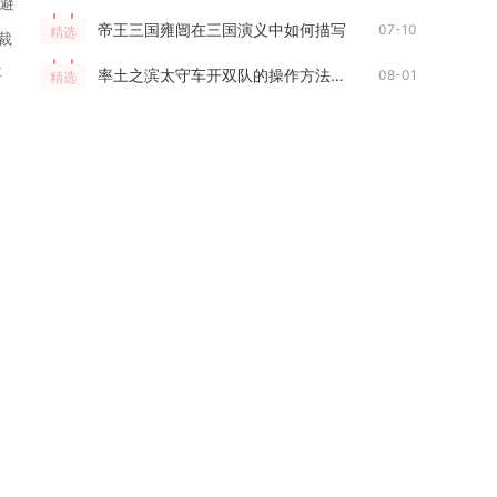
避
帝王三国雍闿在三国演义中如何描写
07-10
精选
裁
要
率土之滨太守车开双队的操作方法是什么
08-01
精选