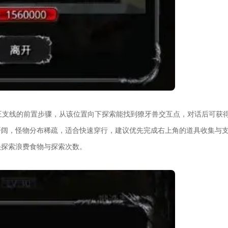
王支线的前置步骤，从该位置向下探索能找到獠牙兽交互点，对话后可获
开阔，怪物分布稀疏，适合快速穿行，建议优先完成右上角的道具收集与
头探索浪费食物与探索次数。