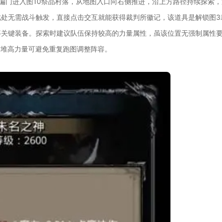
偏门进入图10祭品村落，从地图入口向右侧推进，沿上方路径持续探索，
处无需战斗触发，直接点击交互就能获得裁判所徽记，该道具是解锁图3
等关键装备。探索时建议队伍保持较高的力量属性，虽该位置无强制属性
前堆高力量可避免重复跑图调整阵容。