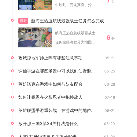
7
分
中蛟虬、云龙真身、沧海
潜龙三大流派，日...
航海王热血航线最强战士任务怎么完成
最新
航海王热血航线最强战士
6
分
任务完整流程分为地图传
送、NPC对话触...
攻城掠地军师上阵有哪些注意事项
05-21
诛仙手游在哪些场景中可以找到仙野源并蒂花
05-25
英雄诺克在游戏中如何与队友配合
06-28
如何让佩恩在火影忍者中抱摔敌人
07-19
英雄联盟手游重装战士在游戏中的地位如何
05-21
放开那三国3第34关打法是什么
05-20
大掌门2升级需要多少牌子起步
06-09