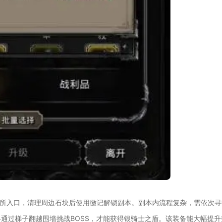
判所入口，清理周边石块后使用徽记解锁副本。副本内流程复杂，需依次寻
通过梯子翻越围墙挑战BOSS，才能获得银骑士之盾。该装备能大幅提升