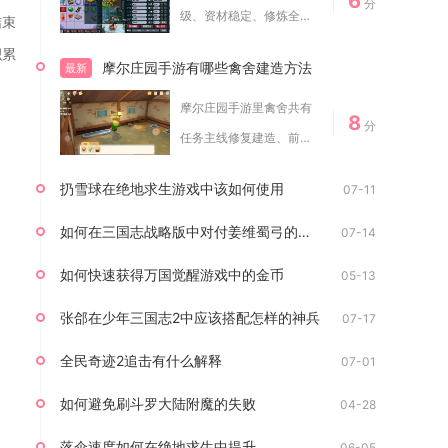
6
分
级、资材稳定、修炼全
结束
开、长期正常维护、...
积累
摩尔庄园手游有哪些禽舍建造方法
最新
摩尔庄园手游里禽舍共有
8
分
任务主线修复建造、前置
筹备自助建造、资...
扔雪球在绝地求生游戏中该如何使用
07-11
如何在三国志战略版中对付姜维蜀弓的防线
07-14
如何快速获得万国觉醒游戏中的金币
05-13
张郃在少年三国志2中应该搭配怎样的神兵
07-17
全民奇迹2追击有什么解释
07-01
如何避免刷斗罗大陆附魔的失败
04-28
落伞速度如何在绝地求生中提升
06-05