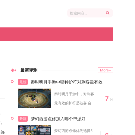
最新评测
More+
秦时明月手游中哪种护符对刺客最有效
最新
秦时明月手游中，对刺客
7
分
最有效的护符是破妄·会
心，其次是流风·...
，
梦幻西游点修加入哪个帮派好
最新
饰。
梦幻西游点修优先选择5
头饰