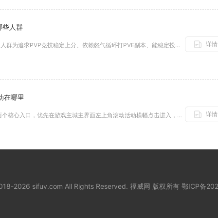
哪些人群
详情
少年三国志蜀国彩金将最推荐入手的人群为追求PVP竞技稳定上分、依赖怒气循环打PVE副本、能稳定投入中高额度资源的蜀国核心...
动在哪里
详情
影之刃3开局7日限时任务主要存在两个核心入口，优先在游戏主城主界面左上角滚动活动横幅点击进入，若横幅消失可通过左下角活动...
2018-2026 sifuv.com All Rights Reserved. 福威网 版权所有
鄂ICP备202