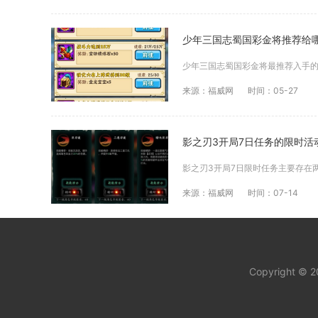
少年三国志蜀国彩金将推荐给
来源：福威网
时间：05-27
影之刃3开局7日任务的限时活
来源：福威网
时间：07-14
Copyright © 