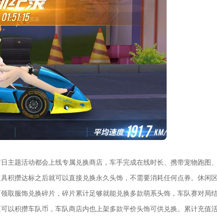
节日主题活动都会上线专属兑换商店，车手完成在线时长、携带宠物跑图
道具积攒达标之后就可以直接兑换永久头饰，不需要消耗任何点券。休闲
可领取服饰兑换碎片，碎片累计足够就能兑换多款萌系头饰，车队赛对局
速可以积攒车队币，车队商店内也上架多款平价头饰可供兑换。累计充值