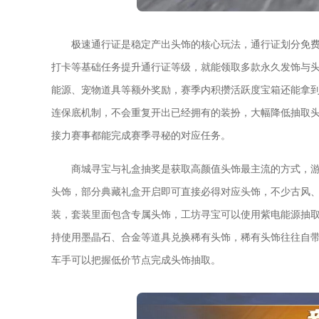
极速通行证是稳定产出头饰的核心玩法，通行证划分免
打卡等基础任务提升通行证等级，就能领取多款永久发饰与
能源、宠物道具等额外奖励，赛季内积攒活跃度宝箱还能拿到
连保底机制，不会重复开出已经拥有的装扮，大幅降低抽取
接力赛事都能完成赛季寻秘的对应任务。
商城寻宝与礼盒抽奖是获取高颜值头饰最主流的方式，
头饰，部分典藏礼盒开启即可直接必得对应头饰，不少古风
装，套装里面包含专属头饰，工坊寻宝可以使用紫电能源抽
持使用墨晶石、合金等道具兑换稀有头饰，稀有头饰往往自
车手可以把握低价节点完成头饰抽取。