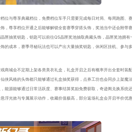
费档位与尊享典藏档位，免费档位车手只需要完成每日对局、每周跑图、
头饰，尊享档位开通之后能够解锁全套赛季穿搭头饰，奖池当中还会附带
晶匣抽奖钥匙，钥匙可以前往QS晶匣奖池抽取典藏头饰，晶匣奖池拥有
头饰的成本，赛季寻秘玩法也可以产出大量抽奖钥匙，休闲区挂机、参与
游戏商城会不定期上架各类美衣礼盒，礼盒开启之后有概率开出全套时装
、仙侠风格的头饰都只能够通过礼盒抽奖获得，点券工坊也会同步上架魔
取，能源能够通过日常活跃度、赛事结算奖励免费获取，奇迹阁兑换系统
带悬浮光效与专属展示动作，收藏价值极高，部分返场礼盒会开启半价优