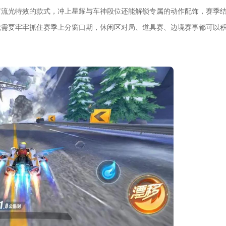
有流光特效的款式，冲上星耀与车神段位还能解锁专属的动作配饰，赛季
就需要牢牢抓住赛季上分窗口期，休闲区对局、道具赛、边境赛事都可以