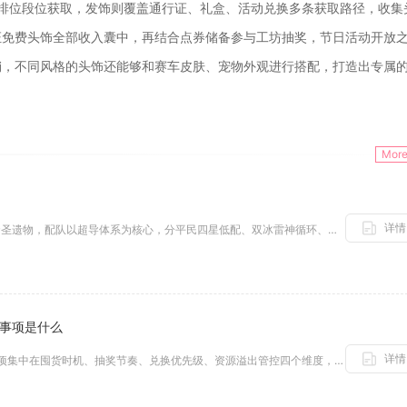
排位段位获取，发饰则覆盖通行证、礼盒、活动兑换多条获取路径，收集
证免费头饰全部收入囊中，再结合点券储备参与工坊抽奖，节日活动开放
销，不同风格的头饰还能够和赛车皮肤、宠物外观进行搭配，打造出专属
Mor
详情
优菈成型最优选择为苍白之火四件套圣遗物，配队以超导体系为核心，分平民四星低配、双冰雷神循环、顶配增伤三档阵容搭配，词条优...
意事项是什么
详情
少年三国志2千军令使用核心注意事项集中在囤货时机、抽奖节奏、兑换优先级、资源溢出管控四个维度，随意零散消耗会大幅拉低养成...