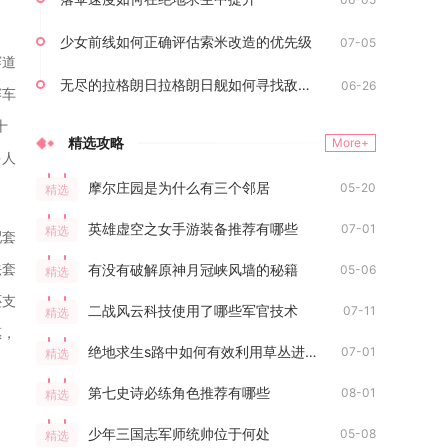
少女前线如何正确评估索米改造的优先级
07-05
赛道
无尽的拉格朗日拉格朗日舰如何寻找敌方基地
06-26
赛车
十
精选攻略
More+
多人
摩尔庄园是为什么有三个邻居
05-20
精选
英雄虚空之女手游装备推荐有哪些
07-01
精选
配套
法套
有没有破解原神月冠峡风墙的秘籍
05-06
精选
还支
二战风云科技使用了哪些军官技术
07-11
精选
惠，
绝地求生s路中如何有效利用草丛进行掩藏
07-01
精选
第七史诗必练角色推荐有哪些
08-01
精选
少年三国志军师统帅位于何处
05-08
精选