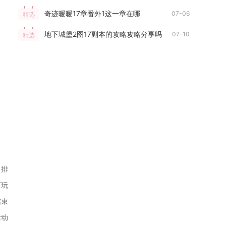
奇迹暖暖17章番外1这一章在哪
07-06
精选
地下城堡2图17副本的攻略攻略分享吗
07-10
精选
、排
区玩
结束
活动