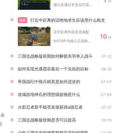
7
分
核心是通过长安仙符道人
完成两次装备开运...
打近中距离的话绝地求生应该用什么枪支
最新
近中距离作战首选满配
10
分
M416作为核心主战枪
械，搭配UMP45...
三国志战略版前期如何解锁关羽单人战斗
07-12
如何实现光遇霞谷最后一个先祖的目标
06-22
帝国战纪中骑兵精英是如何进攻的
07-07
攻城掠地神石的理想镶嵌物是什么
07-04
火影忍者新手能否直接获得a级忍者
07-21
总金
三国志战略版统御是否可以提高
05-15
币
少年三国志中的神翼精华应该如何获取
07-08