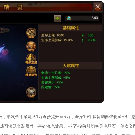
石，单次金币消耗从1万逐步提升至5万，全身10件装备均衡强化至+6，
成可激活套装属性与基础流光效果。+7至+9阶段切换灵魂晶石，单次金