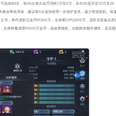
追加80次，前40次单次金币消耗1万至5万，后40次提升至10万至20
加失败会降低等级，建议每5次追加使用一次保护道具，减少资源损耗。装
之书，单件进阶总金币约300万，全身累计约3000万，进阶后装备品质
币，全身附魔满需约500万金币，虽效果随机，但能附加额外属性，是后期