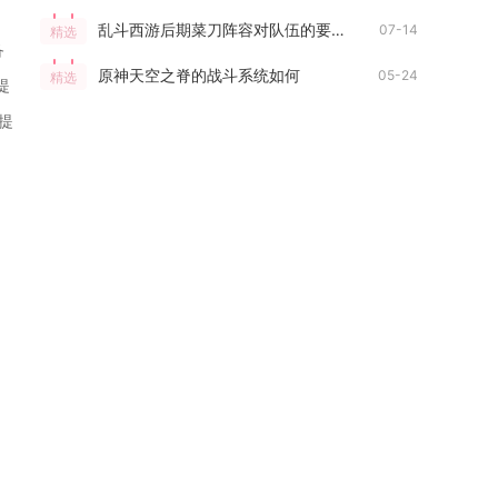
乱斗西游后期菜刀阵容对队伍的要求是什么
07-14
精选
备
原神天空之脊的战斗系统如何
05-24
精选
提
提