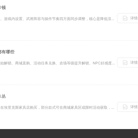
卡顿
详情
优化攻城掠地副本卡顿需从设备环境、游戏内设置、武将阵容与操作节奏四方面同步调整，核心是降低渲染负载、稳定网络传输、精简战...
都有哪些
详情
摩尔庄园农场铲子主要可通过农场初始解锁、商城直购、活动任务兑换、农场等级提升解锁、NPC好感度奖励这五大核心途径获取，不...
木丛
详情
摩尔庄园的灌木丛（装饰家具）主要在埃里克斯家具店购买，部分款式可在商城家具区或限时活动获取，野生浆果丛则分布在地图各处用...