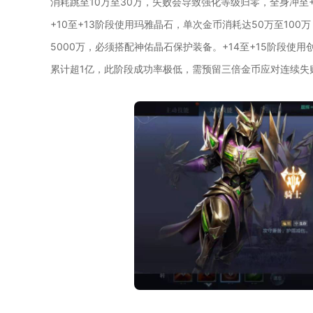
消耗跳至10万至30万，失败会导致强化等级归零，全身冲至
+10至+13阶段使用玛雅晶石，单次金币消耗达50万至10
5000万，必须搭配神佑晶石保护装备。+14至+15阶段使
累计超1亿，此阶段成功率极低，需预留三倍金币应对连续失