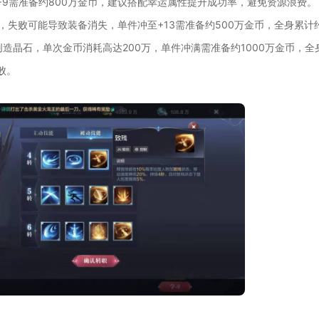
+9需准备约800万金币，建议搭配幸运属性提升成功率，避免资源浪费。
0万，失败可能导致装备消失，单件冲至+13需准备约500万金币，全身累计
用创造晶石，单次金币消耗高达200万，单件冲满需准备约1000万金币，全
败。