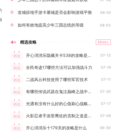
约
攻城掠地手游卡屠城是否会影响游戏平衡
06-05
身
如何有效地提高少年三国志统的等级
08-03
精选攻略
More+
开心消消乐隐藏关卡538的攻略是什么
07-13
精选
全民奇迹17哪些方法可以加强战斗力
07-19
精选
二战风云科技使用了哪些军官技术
07-11
精选
有哪些传说武器在鬼泣巅峰之战中表现出色
07-20
精选
光遇有没有什么好的心值刷心战略推荐
07-17
精选
火影忍者手游里鹰佐的克制之道是什么
07-06
精选
开心消消乐十179关的攻略是什么
06-30
精选