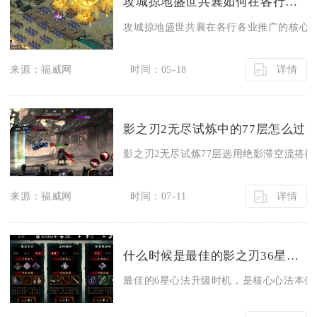
攻城掠地盛世共襄如何在各行各业中推广
攻城掠地盛世共襄在各行各业推广的核心，
详情
来源：福威网
时间：05-18
影之刃2无尽试炼中的77层怎么过
影之刃2无尽试炼77层选用绝影滞空流搭配
详情
来源：福威网
时间：07-11
什么时候是最佳的影之刃36星心法升级时机
最佳的6星心法升级时机，是核心心法本体与