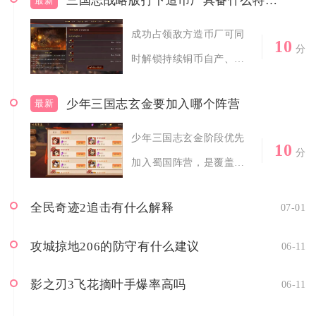
三国志战略版打下造币厂具备什么特殊功能
最新
成功占领敌方造币厂可同
10
分
时解锁持续铜币自产、一
次性大额资源收益...
少年三国志玄金要加入哪个阵营
最新
少年三国志玄金阶段优先
10
分
加入蜀国阵营，是覆盖平
民、微氪、中氪全...
全民奇迹2追击有什么解释
07-01
攻城掠地206的防守有什么建议
06-11
影之刃3飞花摘叶手爆率高吗
06-11