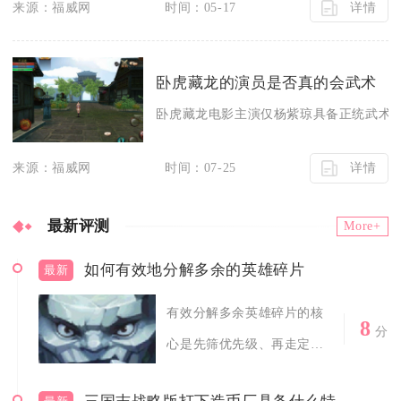
详情
来源：福威网
时间：05-17
卧虎藏龙的演员是否真的会武术
卧虎藏龙电影主演仅杨紫琼具备正统武术功
详情
来源：福威网
时间：07-25
最新评测
More+
如何有效地分解多余的英雄碎片
最新
有效分解多余英雄碎片的核
8
分
心是先筛优先级、再走定向
转化、最后批...