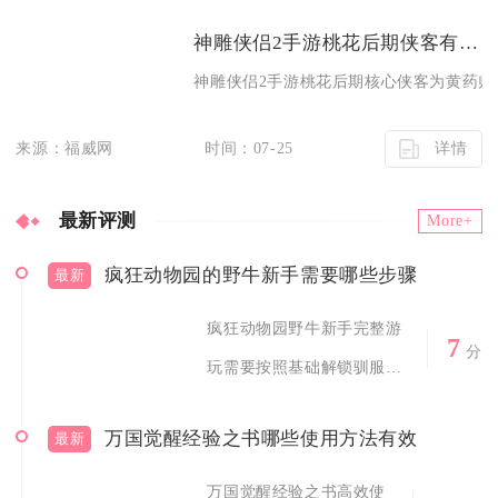
神雕侠侣2手游桃花后期侠客有什么特殊技能
神雕侠侣2手游桃花后期核心侠客为黄药师、
详情
来源：福威网
时间：07-25
最新评测
More+
疯狂动物园的野牛新手需要哪些步骤
最新
疯狂动物园野牛新手完整游
7
分
玩需要按照基础解锁驯服、
栖息地养成、...
万国觉醒经验之书哪些使用方法有效
最新
万国觉醒经验之书高效使