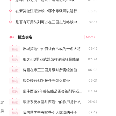
在新笑傲江湖游戏中哪个等级可以进行化境
05-19
是否有可用队列可以在三国志战略版中使用
07-11
精选攻略
More+
攻城掠地中如何让自己成为一名大将
06-12
精选
影之刃3罪业武器怎样消除狂暴能量
07-24
精选
将领在帝王三国升级时所需经验值是多少
05-08
精选
坎公骑冠剑罗拉任务怎么接受
06-21
精选
乱斗西游2年兽技能是否会被削弱或加强
07-14
精选
帮派系统在乱斗西游中的作用是什么
05-04
精选
称定
成员
我的世界中有哪些令人惊叹的种子
07-19
精选