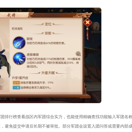
军团排行榜查看战区内军团综合实力，也能使用精确查找功能输入军团名
槛，避免提交申请后长期不被审批。部分军团会设置入团问答或需要内部