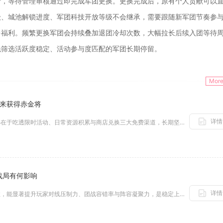
请，等待管理审核通过即完成军团更换。更换完成后，原有个人贡献可以
级、城池解锁进度、军团科技开放等级不会继承，需要跟随新军团节奏参
多福利。频繁更换军团会持续叠加退团冷却次数，大幅拉长后续入团等待
先筛选活跃度稳定、活动参与度匹配的军团长期停留。
Mor
付来获得赤金将
详情
无需支付也能稳定获取赤金将，核心在于吃透限时活动、日常资源积累与商店兑换三大免费渠道，长期坚持即可集齐赤金将并完成升星。...
战局有何影响
详情
信仰英雄的深度熟练度与战术适配性，能显著提升玩家对线压制力、团战容错率与阵容凝聚力，是稳定上分与逆转战局的核心支点。信仰...