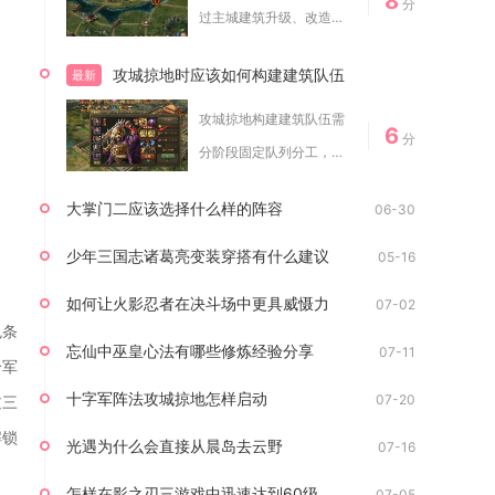
8
分
过主城建筑升级、改造解
锁、限时建设活动...
攻城掠地时应该如何构建建筑队伍
最新
攻城掠地构建建筑队伍需
6
分
分阶段固定队列分工，主
城解锁全部建造队...
大掌门二应该选择什么样的阵容
06-30
少年三国志诸葛亮变装穿搭有什么建议
05-16
如何让火影忍者在决斗场中更具威慑力
07-02
色条
忘仙中巫皇心法有哪些修炼经验分享
07-11
给军
十字军阵法攻城掠地怎样启动
07-20
过三
解锁
光遇为什么会直接从晨岛去云野
07-16
怎样在影之刃三游戏中迅速达到60级
07-05