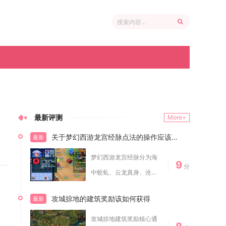
最新评测
More+
关于梦幻西游龙宫经脉点法的操作应该怎样
最新
梦幻西游龙宫经脉分为海
9
分
中蛟虬、云龙真身、沧海
潜龙三大流派，日...
攻城掠地的建筑奖励该如何获得
最新
攻城掠地建筑奖励核心通