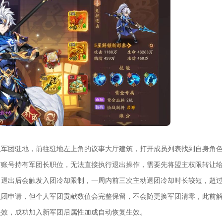
入军团驻地，前往驻地左上角的议事大厅建筑，打开成员列表找到自身角
前账号持有军团长职位，无法直接执行退出操作，需要先将盟主权限转让
。退出后会触发入团冷却限制，一周内前三次主动退团冷却时长较短，超
入团申请，但个人军团贡献数值会完整保留，不会随更换军团清零，此前
失效，成功加入新军团后属性加成自动恢复生效。