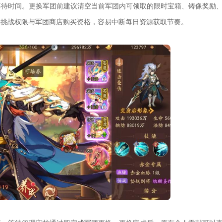
等待时间。更换军团前建议清空当前军团内可领取的限时宝箱、铸像奖励
副本挑战权限与军团商店购买资格，容易中断每日资源获取节奏。