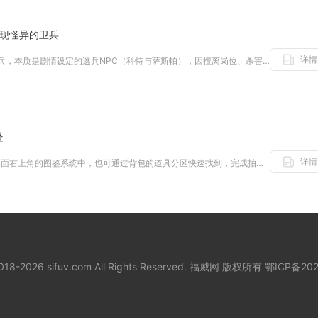
出现怪异的卫兵
详情
全民奇迹2奇遇任务中出现的怪异卫兵，本质是剧情设定的逃兵NPC（科特与萨斯帕），因擅离岗位、杀害同僚而行为诡异，是任务埋...
处
详情
新盗墓笔记探险相册存储在游戏主界面右上角的图鉴系统中，也可通过背包的道具分区快速找到，完成拍照收集的所有照片都会归档于此...
2018-2026 sifuv.com All Rights Reserved. 福威网 版权所有
鄂ICP备202