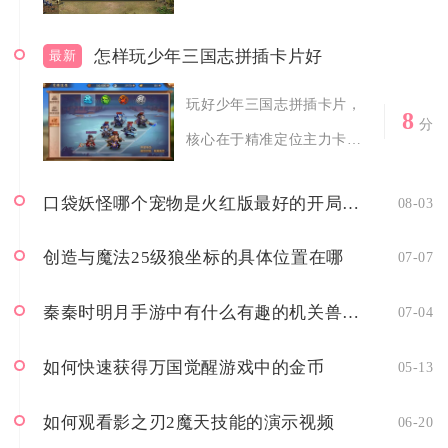
活动收益峰值...
怎样玩少年三国志拼插卡片好
最新
玩好少年三国志拼插卡片，
8
分
核心在于精准定位主力卡
牌、把控属性契...
口袋妖怪哪个宠物是火红版最好的开局选择
08-03
创造与魔法25级狼坐标的具体位置在哪
07-07
秦秦时明月手游中有什么有趣的机关兽任务
07-04
如何快速获得万国觉醒游戏中的金币
05-13
如何观看影之刃2魔天技能的演示视频
06-20