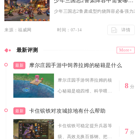
少年三国志2鲁肃阵容中需要哪些强力武将
少年三国志2鲁肃成型灼烧阵容必备强力武将
详情
来源：福威网
时间：07-14
最新评测
More+
摩尔庄园手游中饲养拉姆的秘籍是什么
最新
摩尔庄园手游饲养拉姆的核
8
分
心秘籍是稳四维、科学喂、
常互动、巧治...
卡住镔铁对攻城掠地有什么帮助
最新
卡住镔铁可稳定提升兵器等
7
分
级、高效兑换百炼钢、把握