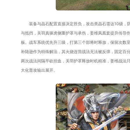
装备与晶石配置直接决定胜负，攻击类晶石需达10级，
与抵挡，关羽真驱虎侧重护罩与承伤，姜维凤凰套提升传导伤
板。战车系统优先升三级，打第三个部将时释放，保留次数
补陆逊作为特殊解法，其火烧连营战法无法被反弹，固定百
两次战法间隔平砍控血，关羽护罩释放时机精准，姜维战法
大化普攻输出展开。