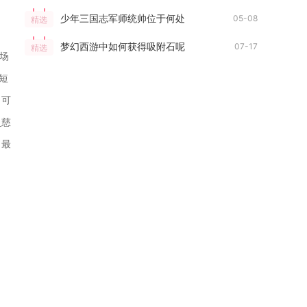
少年三国志军师统帅位于何处
05-08
精选
梦幻西游中如何获得吸附石呢
07-17
精选
场
短
，可
史慈
、最