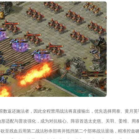
会原数返还施法者，因此全程禁用战法将直接输出，优先选择周泰、黄月英
全地形适配与普攻强化，成为对抗核心。阵容首选太史慈、关羽、姜维、周
平砍至残血后用第二战法秒杀部将并抵挡第二个部将战法退场，精准控血