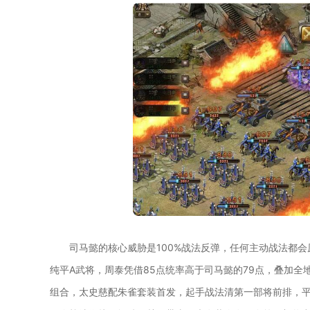
司马懿的核心威胁是100%战法反弹，任何主动战法都
纯平A武将，周泰凭借85点统率高于司马懿的79点，叠加
组合，太史慈配朱雀套装首发，起手战法清第一部将前排，