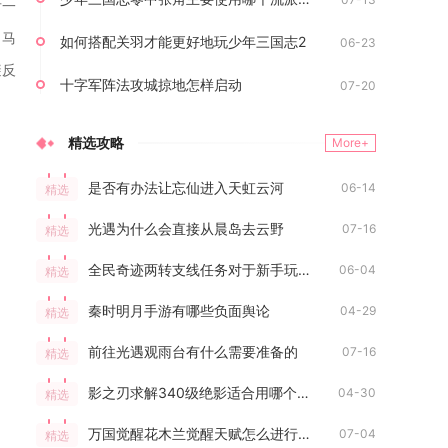
后一
司马
如何搭配关羽才能更好地玩少年三国志2
06-23
避反
十字军阵法攻城掠地怎样启动
07-20
精选攻略
More+
是否有办法让忘仙进入天虹云河
06-14
精选
光遇为什么会直接从晨岛去云野
07-16
精选
全民奇迹两转支线任务对于新手玩家来说难吗
06-04
精选
秦时明月手游有哪些负面舆论
04-29
精选
前往光遇观雨台有什么需要准备的
07-16
精选
影之刃求解340级绝影适合用哪个套装
04-30
精选
万国觉醒花木兰觉醒天赋怎么进行点选
07-04
精选