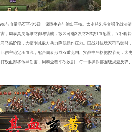
防御与血量晶石至少5级，保障生存与输出平衡。太史慈朱雀套强化战法清
害，周泰真灵龟堆防御与续航，散装可选3强防2强攻1血配置，互补套装
至司马懿阶段，大幅削减敌方兵力降低操作压力。国战对抗玩家司马懿时
分比伤害稳定压血线，配合周泰形成双重克制。实战中严格把控节奏，太
只打残血部将传导伤害，周泰全程平砍收割，每一步操作都围绕规避反弹