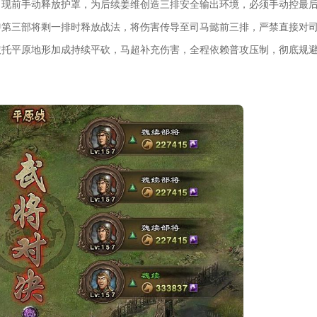
出现前手动释放护罩，为后续姜维创造三排安全输出环境，必须手动控最
待第三部将剩一排时释放战法，将伤害传导至司马懿前三排，严禁直接对
依托平原地形加成持续平砍，马超补充伤害，全程依赖普攻压制，彻底规