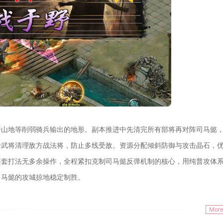
开山地等削弱骑兵输出的地形。副本推进中先清完所有部将再对阵司马懿
余武将清理敌方战法将，防止多线受敌。资源分配倾斜防御与攻击晶石，
整套打法无多余操作，全程紧扣克制司马懿反弹机制的核心，用纯普攻体
司马懿的攻城掠地稳定制胜。
Mor