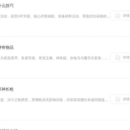
什么技巧
详情
万国觉醒宝石优先囤积锁定大型限时活动，依照VIP升级、核心武将抽取、装备材料活动、零散折扣采购的顺序消耗，避开直接兑换资...
神奇物品
详情
帝王三国中周瑜随身携带的神奇物品为真焦尾琴、朱雀羽扇、青龙玉佩、神兽砚、赤兔马与魔导石套装，这套组合围绕其智将定位，将火...
原神长枪
详情
能直接提升防御力的长枪共有虹的行迹、决斗之枪两把，黑缨枪虽无防御词条，但依靠高额生命值间接提升生存容错，是堆防御体系角色...