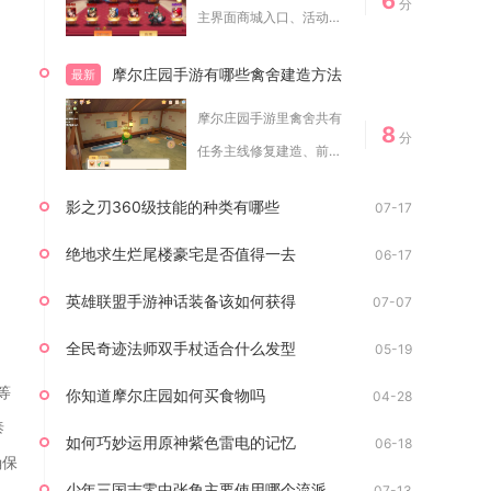
6
分
主界面商城入口、活动专
属兑换页、各类玩...
摩尔庄园手游有哪些禽舍建造方法
最新
摩尔庄园手游里禽舍共有
8
分
任务主线修复建造、前置
筹备自助建造、资...
影之刃360级技能的种类有哪些
07-17
绝地求生烂尾楼豪宅是否值得一去
06-17
英雄联盟手游神话装备该如何获得
07-07
全民奇迹法师双手杖适合什么发型
05-19
等
你知道摩尔庄园如何买食物吗
04-28
泰
如何巧妙运用原神紫色雷电的记忆
06-18
确保
少年三国志零中张角主要使用哪个流派的技能
07-13