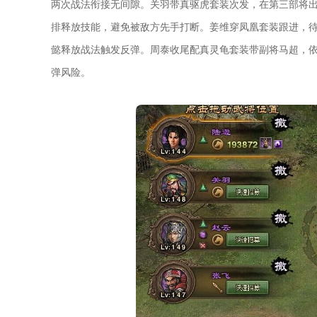
两次战法衔接无间隙。关羽带真驱虎套装次发，在第三部将
排释放技能，避免被敌方先手打断。姜维穿凤凰套装跟进，
懿释放战法触发反弹。周泰收尾配真灵龟套装带副将马超，
弹风险。