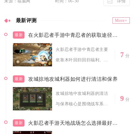
详情
来源：福威网
时间：06-30
最新评测
More+
在火影忍者手游中青忍者的获取途径有哪些
最新
火影忍者手游中青忍者主要
7
分
依靠木叶回归回归福利、组
织祈愿、限时...
攻城掠地攻城利器如何进行清洁和保养
最新
攻城掠地中攻城利器的清洁
9
分
与保养核心是围绕战车系统
完成战后修复...
火影忍者手游天地战场怎么选择最好的战场
最新