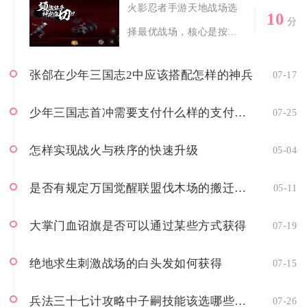
火影忍者手游天地战场选
10
分
择最优战场，核心是按组
织战力分层与活跃...
张郃在少年三国志2中应该搭配怎样的神兵
07-17
少年三国志首冲需要支付什么样的支付方式
07-25
怎样实现战火与秩序的快速升级
05-04
是否有规定万国觉醒联盟伐木场的搬迁时间
05-11
大掌门血诏旗是否可以通过某些方式获得
07-19
绝地求生刺激战场的白头发如何获得
07-15
兵法三十七计攻略中子嗣技能该选哪些才合适
07-26