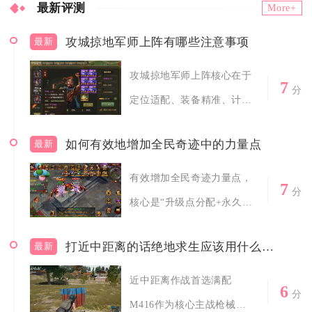
最新评测
More+
攻城掠地军师上阵有哪些注意事项
最新
攻城掠地军师上阵核心在于
7
分
定位适配、装备精准、计策
联动、站位安...
如何有效地增加全民奇迹中的力量点
最新
有效增加全民奇迹力量点，
7
分
核心是“升级点分配+永久果
实+装备强...
打近中距离的话绝地求生应该用什么枪支
最新
近中距离作战首选满配
6
分
M416作为核心主战枪械，