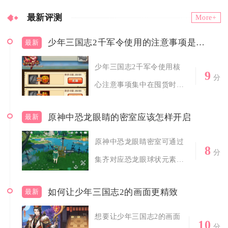
最新评测
More+
少年三国志2千军令使用的注意事项是什么
最新
少年三国志2千军令使用核
9
分
心注意事项集中在囤货时
机、抽奖节奏、...
原神中恐龙眼睛的密室应该怎样开启
最新
原神中恐龙眼睛密室可通过
8
分
集齐对应恐龙眼球状元素印
记并按正确顺...
如何让少年三国志2的画面更精致
最新
想要让少年三国志2的画面
10
分