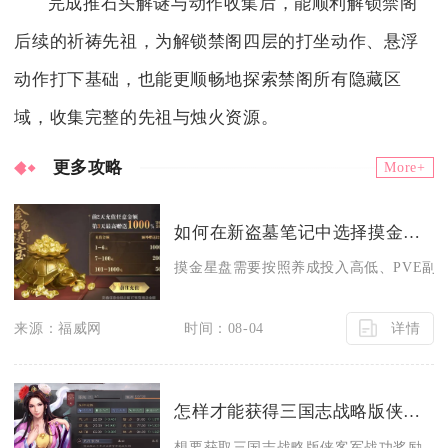
完成推石头解谜与动作收集后，能顺利解锁禁阁
后续的祈祷先祖，为解锁禁阁四层的打坐动作、悬浮
动作打下基础，也能更顺畅地探索禁阁所有隐藏区
域，收集完整的先祖与烛火资源。
更多攻略
More+
如何在新盗墓笔记中选择摸金星盘
摸金星盘需要按照养成投入高低、PVE副本和
详情
来源：福威网
时间：08-04
怎样才能获得三国志战略版侠客军战功的奖励
想要获取三国志战略版侠客军战功奖励，核