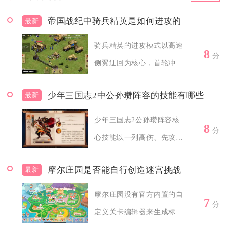
帝国战纪中骑兵精英是如何进攻的
最新
骑兵精英的进攻模式以高速
8
分
侧翼迂回为核心，首轮冲锋
优先切掉敌方...
少年三国志2中公孙瓒阵容的技能有哪些
最新
少年三国志2公孙瓒阵容核
8
分
心技能以一列高伤、先攻眩
晕、后排增伤...
摩尔庄园是否能自行创造迷宫挑战
最新
摩尔庄园没有官方内置的自
7
分
定义关卡编辑器来生成标准