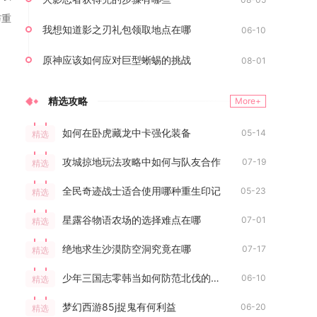
与重
我想知道影之刃礼包领取地点在哪
06-10
。
原神应该如何应对巨型蜥蜴的挑战
08-01
精选攻略
More+
如何在卧虎藏龙中卡强化装备
05-14
精选
攻城掠地玩法攻略中如何与队友合作
07-19
精选
全民奇迹战士适合使用哪种重生印记
05-23
精选
星露谷物语农场的选择难点在哪
07-01
精选
绝地求生沙漠防空洞究竟在哪
07-17
精选
少年三国志零韩当如何防范北伐的攻击
06-10
精选
梦幻西游85j捉鬼有何利益
06-20
精选