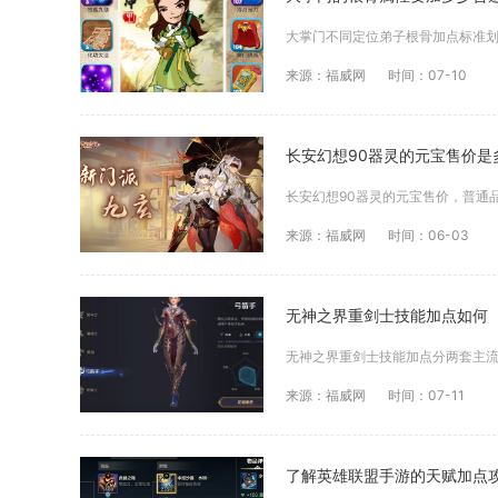
来源：福威网
时间：07-10
长安幻想90器灵的元宝售价是
来源：福威网
时间：06-03
无神之界重剑士技能加点如何
来源：福威网
时间：07-11
了解英雄联盟手游的天赋加点