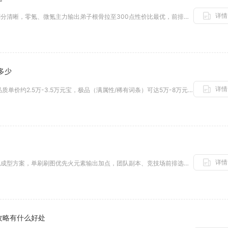
详情
大掌门不同定位弟子根骨加点标准划分清晰，零氪、微氪主力输出弟子根骨拉至300点性价比最优，前排防御肉盾稳定堆到380点，...
多少
详情
长安幻想90器灵的元宝售价，普通品质单价约2.5万-3.5万元宝，极品（满属性/稀有词条）可达5万-8万元宝，门派热门部...
详情
无神之界重剑士技能加点分两套主流成型方案，单刷刷图优先火元素输出加点，团队副本、竞技场前排选择光元素坦度加点，两套方案均...
攻略有什么好处