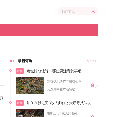
最新评测
More+
攻城掠地法阵有哪些要注意的事项
最新
攻城掠地法阵养成核心注
9
分
意点集中在阵眼解锁、兵
书搭配、阵法等级...
持
如何在影之刃3故人归任务大厅寻找队友
最新
在影之刃3故人归任务大