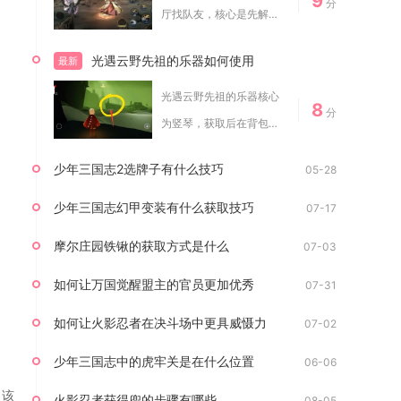
9
分
厅找队友，核心是先解锁
任务大厅、精准筛...
光遇云野先祖的乐器如何使用
最新
光遇云野先祖的乐器核心
8
分
为竖琴，获取后在背包装
备，通过动作栏召...
少年三国志2选牌子有什么技巧
05-28
少年三国志幻甲变装有什么获取技巧
07-17
摩尔庄园铁锹的获取方式是什么
07-03
如何让万国觉醒盟主的官员更加优秀
07-31
如何让火影忍者在决斗场中更具威慑力
07-02
少年三国志中的虎牢关是在什么位置
06-06
。该
火影忍者获得兜的步骤有哪些
08-05