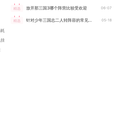
放开那三国3哪个阵营比较受欢迎
06-07
精选
针对少年三国志二人转阵容的常见问题有哪些
05-18
精选
消耗
线挂
差