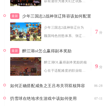
获取途径为通关幻之试炼第
六关卡，搭配...
少年三国志2战神张辽阵容该如何配置
最新
少年三国志2战神张辽分为
7
分
魏国纯色控怒体系、张辽魏
延双核爆伤体...
醉江湖ol怎么赢得副本奖励
最新
醉江湖OL赢得副本奖励的核
9
分
心在于适配难度的职业组
队、精准的B...
如何正确搭配咸鱼之王吕布关羽双核阵容
06-28
扔雪球在绝地求生游戏中该如何使用
07-11