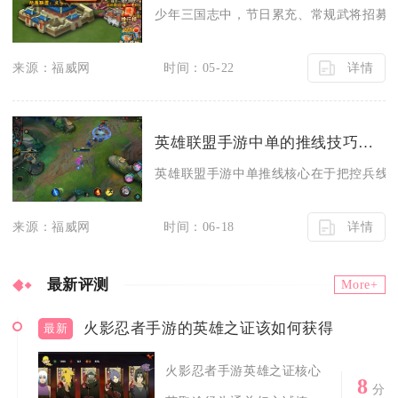
少年三国志中，节日累充、常规武将招募、
详情
来源：福威网
时间：05-22
英雄联盟手游中单的推线技巧有哪些
英雄联盟手游中单推线核心在于把控兵线节
详情
来源：福威网
时间：06-18
最新评测
More+
火影忍者手游的英雄之证该如何获得
最新
火影忍者手游英雄之证核心
8
分