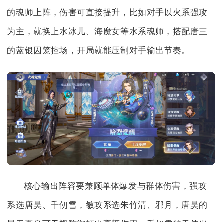
的魂师上阵，伤害可直接提升，比如对手以火系强攻
为主，就换上水冰儿、海魔女等水系魂师，搭配唐三
的蓝银囚笼控场，开局就能压制对手输出节奏。
核心输出阵容要兼顾单体爆发与群体伤害，强攻
系选唐昊、千仞雪，敏攻系选朱竹清、邪月，唐昊的