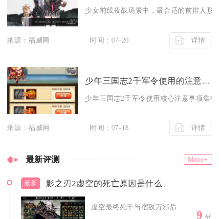
少女前线夜战场景中，最合适的前排人形以高
详情
来源：福威网
时间：07-20
少年三国志2千军令使用的注意事项是什么
少年三国志2千军令使用核心注意事项集中在
详情
来源：福威网
时间：07-18
最新评测
More+
影之刃2虚空的死亡原因是什么
最新
虚空最终死于与宿敌万邪后
9
分