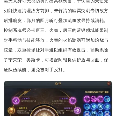
昊天真身可无视防御打出高额伤害，千仞雪的天使光
刃能快速清理敌方前排，朱竹清的幽冥突刺专切敌方
后排脆皮，邪月的圆月斩可叠加流血效果持续消耗。
控制系魂师必带唐三、火舞，唐三的蓝银领域能限制
对手移动与技能释放，火舞的火焰漩涡可附加灼烧与
眩晕，双重控场让对手难以组织有效反击，辅助系除
了宁荣荣、奥斯卡，可搭配阿银提供护盾与回血，保
证队伍续航，避免被对手反打。