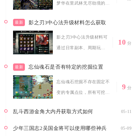
梦华在里武林无尽劫境的同
归于尽，这场...
影之刃3中心法升级材料怎么获取
最新
影之刃3中心法升级材料可
10
分
通过日常副本、周期玩
法、商店兑换、分...
忘仙魂石是否有特定的挖掘位置
最新
忘仙魂石挖掘不存在固定不
9
分
变的专属点位，所有可挖出
魂石的挖掘点...
乱斗西游金角大内丹获取方式如何
05-11
少年三国志2吴国金将可以使用哪些神兵
05-09