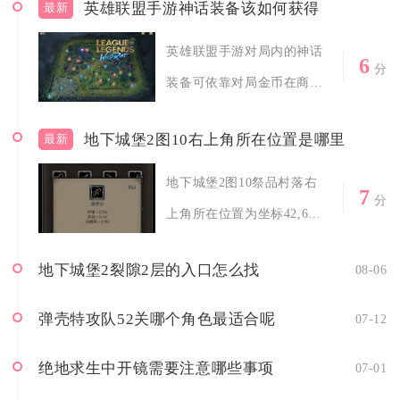
英雄联盟手游神话装备该如何获得
最新
英雄联盟手游对局内的神话
6
分
装备可依靠对局金币在商店
直接购买，神...
地下城堡2图10右上角所在位置是哪里
最新
地下城堡2图10祭品村落右
7
分
上角所在位置为坐标42,6，
该位置...
地下城堡2裂隙2层的入口怎么找
08-06
弹壳特攻队52关哪个角色最适合呢
07-12
绝地求生中开镜需要注意哪些事项
07-01