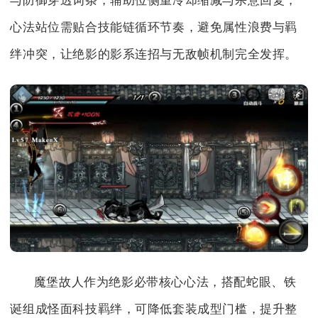
与防御穿透词条，辅助位侧重冷却缩减与杀意回复，
心法站位需贴合技能链循环节奏，避免属性浪费与羁
绊冲突，让绝影的影系连招与无敌帧机制完全发挥。
魔堡故人作为绝影必带核心心法，搭配蛇眼、铁
诞组成怪面科技羁绊，可降低套装成型门槛，提升整