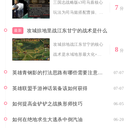
三国志战略版s3司马盾核心
7
分
玩法为司马懿搭配曹操、郝
昭组成魏盾...
攻城掠地里战江东甘宁的战术是什么
最新
攻城掠地战江东甘宁的核心
8
分
战术是水域地形最大化+先
手控场+爆发...
英雄青钢影的打法思路有哪些需要注意的地方
07-07
英雄联盟手游神话装备该如何获得
07-07
如何提高金铲铲之战换形师技巧
06-05
如何在绝地求生大逃杀中倒汽油
06-20