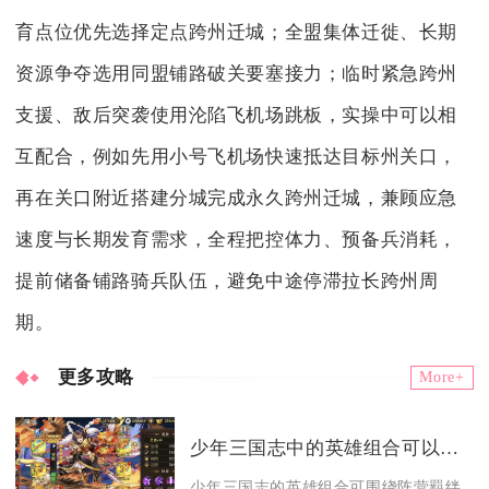
育点位优先选择定点跨州迁城；全盟集体迁徙、长期
资源争夺选用同盟铺路破关要塞接力；临时紧急跨州
支援、敌后突袭使用沦陷飞机场跳板，实操中可以相
互配合，例如先用小号飞机场快速抵达目标州关口，
再在关口附近搭建分城完成永久跨州迁城，兼顾应急
速度与长期发育需求，全程把控体力、预备兵消耗，
提前储备铺路骑兵队伍，避免中途停滞拉长跨州周
期。
更多攻略
More+
少年三国志中的英雄组合可以有哪些变化
少年三国志的英雄组合可围绕阵营羁绊、功