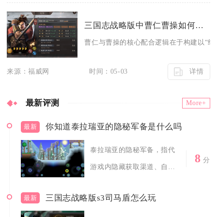
三国志战略版中曹仁曹操如何相互配合
曹仁与曹操的核心配合逻辑在于构建以“绝对防
详情
来源：福威网
时间：05-03
最新评测
More+
你知道泰拉瑞亚的隐秘军备是什么吗
最新
泰拉瑞亚的隐秘军备，指代
8
分
游戏内隐藏获取渠道、自带
潜行突袭机制...
三国志战略版s3司马盾怎么玩
最新