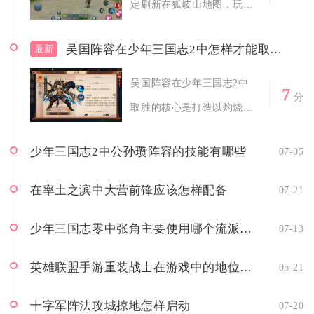
定刷新在狐岐山地图，玩家
前往该地图...
吴国阵容在少年三国志2中怎样才能取得胜利
最新
吴国阵容在少年三国志2中
7
分
取胜的核心是打造以灼烧联
动、残血收割...
少年三国志2中公孙瓒阵容的技能有哪些
07-05
在率土之滨中大营前锋应该怎样配备
07-21
少年三国志零中张角主要使用哪个流派的技能
07-13
英雄联盟手游重装战士在游戏中的地位如何
05-21
十字军阵法攻城掠地怎样启动
07-20