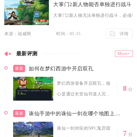
大掌门2新人物能否单独进行战斗
大掌门2新人物无法单独进行战斗，必须与其
详情
来源：福威网
时间：05-15
最新评测
More+
如何在梦幻西游中开启双孔
最新
梦幻西游装备开启双孔，核
8
分
心是通过长安仙符道人完成
两次装备开运...
诛仙手游中的诛仙一剑在哪个地图上可以获得
最新
诛仙一剑对应的NPC鬼厉固
7
分