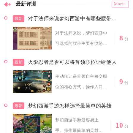
最新评测
More+
对于法师来说梦幻西游中有哪些腰带可以选择
最新
对于法师来说，梦幻西游中
8
分
可选择的腰带主要有愤怒特
技腰带、高属...
火影忍者是否可以将首领职位让给他人
最新
主动转让是首领自主移交职
9
分
位的核心方式，操作入口在
组织成员管理...
梦幻西游手游怎样选择最简单的英雄
最新
梦幻西游手游最容易上
10
分
手、操作最简单的英雄集