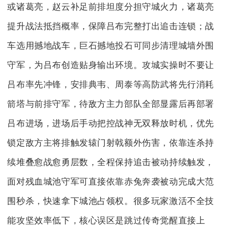
或诸葛亮，赵云补足前排坦度分担守城火力，诸葛亮
提升战法抵挡概率，保障吕布完整打出追击连锁；战
车选用撼地战车，巨石撼地投石可同步清理城墙外围
守军，为吕布创造贴身输出环境。攻城实操时不要让
吕布率先冲锋，安排典韦、周泰等高防武将先行消耗
箭塔与前排守军，待敌方主力部队全部显露后再部署
吕布进场，进场后手动把控战神无双释放时机，优先
锁定敌方主将排触发辕门射戟额外伤害，依靠连杀持
续堆叠愈战愈勇层数，全程保持追击被动持续触发，
面对残血城池守军可直接依靠赤兔奔袭被动完成大范
围秒杀，快速拿下城池占领权。很多玩家激活不全技
能攻坚效率低下，核心误区是跳过传奇觉醒直接上