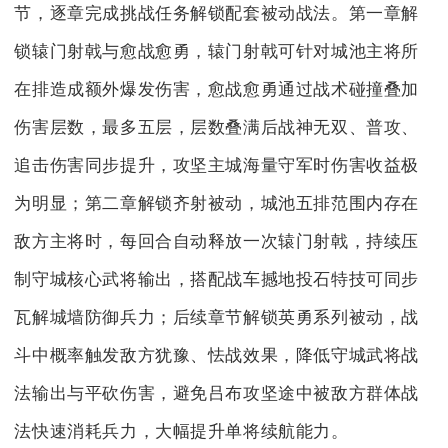
节，逐章完成挑战任务解锁配套被动战法。第一章解
锁辕门射戟与愈战愈勇，辕门射戟可针对城池主将所
在排造成额外爆发伤害，愈战愈勇通过战术碰撞叠加
伤害层数，最多五层，层数叠满后战神无双、普攻、
追击伤害同步提升，攻坚主城海量守军时伤害收益极
为明显；第二章解锁齐射被动，城池五排范围内存在
敌方主将时，每回合自动释放一次辕门射戟，持续压
制守城核心武将输出，搭配战车撼地投石特技可同步
瓦解城墙防御兵力；后续章节解锁英勇系列被动，战
斗中概率触发敌方犹豫、怯战效果，降低守城武将战
法输出与平砍伤害，避免吕布攻坚途中被敌方群体战
法快速消耗兵力，大幅提升单将续航能力。