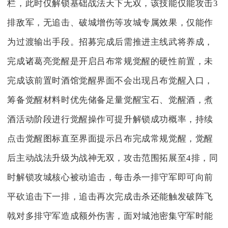
栏，此时仅解锁基础战法天下无双，该技能仅能攻击3
排敌军，无追击、破城增伤等攻城专属效果，仅能作
为过渡输出手段。招募完成后需推进主线武将养成，
完成诸葛亮觉醒是开启吕布常规觉醒的硬性前置，未
完成该前置时酒馆觉醒界面不会出现吕布觉醒入口，
筹备觉醒材料时优先储备足量觉醒宝石、觉醒酒，煮
酒活动阶段进行觉醒操作可提升解锁成功概率，持续
点击觉醒图标直至界面提示吕布完成常规觉醒，觉醒
后主动战法升级为战神无双，攻击范围拓展至4排，同
时解锁攻城核心被动追击，每击杀一排守军即可向前
平砍追击下一排，追击再次完成击杀还能触发破阵飞
戟对多排守军造成额外伤害，面对城池密集守军时能