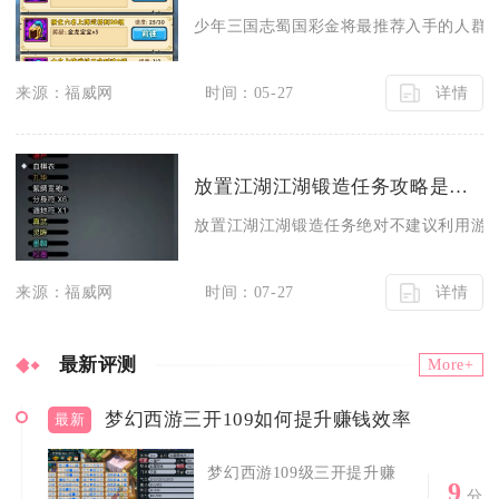
少年三国志蜀国彩金将最推荐入手的人群为追
详情
来源：福威网
时间：05-27
放置江湖江湖锻造任务攻略是否可以利用游戏bug来获得优势
放置江湖江湖锻造任务绝对不建议利用游戏b
详情
来源：福威网
时间：07-27
最新评测
More+
梦幻西游三开109如何提升赚钱效率
最新
梦幻西游109级三开提升赚
9
分