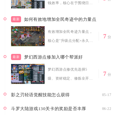
钱效率，核心在于围绕日常
高收益玩法...
如何有效地增加全民奇迹中的力量点
最新
有效增加全民奇迹力量点，
7
分
核心是“升级点分配+永久果
实+装备强...
梦幻西游点修加入哪个帮派好
最新
梦幻西游点修优先选择5
7
分
级、资材稳定、修炼全开、
长期正常维护、...
影之刃轻语觉醒技能怎么获得
05-17
斗罗大陆游戏130关卡的奖励是否丰厚
06-22