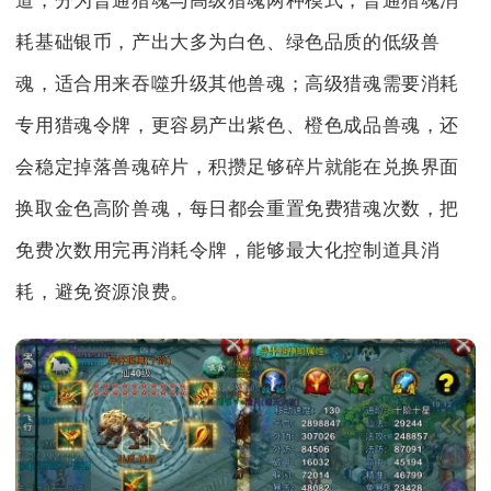
道，分为普通猎魂与高级猎魂两种模式，普通猎魂消
耗基础银币，产出大多为白色、绿色品质的低级兽
魂，适合用来吞噬升级其他兽魂；高级猎魂需要消耗
专用猎魂令牌，更容易产出紫色、橙色成品兽魂，还
会稳定掉落兽魂碎片，积攒足够碎片就能在兑换界面
换取金色高阶兽魂，每日都会重置免费猎魂次数，把
免费次数用完再消耗令牌，能够最大化控制道具消
耗，避免资源浪费。