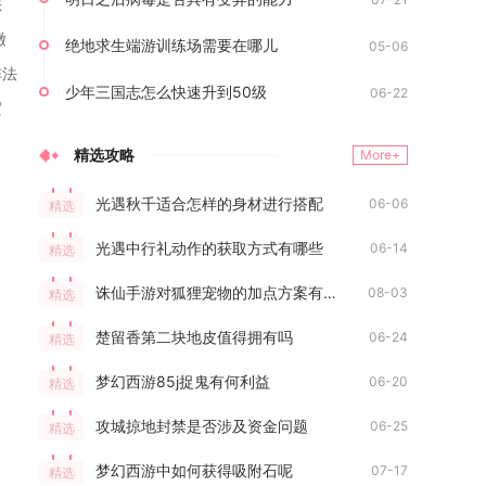
法
缴
绝地求生端游训练场需要在哪儿
05-06
阵法
少年三国志怎么快速升到50级
06-22
逻
精选攻略
More+
光遇秋千适合怎样的身材进行搭配
06-06
精选
光遇中行礼动作的获取方式有哪些
06-14
精选
诛仙手游对狐狸宠物的加点方案有什么建议
08-03
精选
楚留香第二块地皮值得拥有吗
06-24
精选
梦幻西游85j捉鬼有何利益
06-20
精选
攻城掠地封禁是否涉及资金问题
06-25
精选
梦幻西游中如何获得吸附石呢
07-17
精选