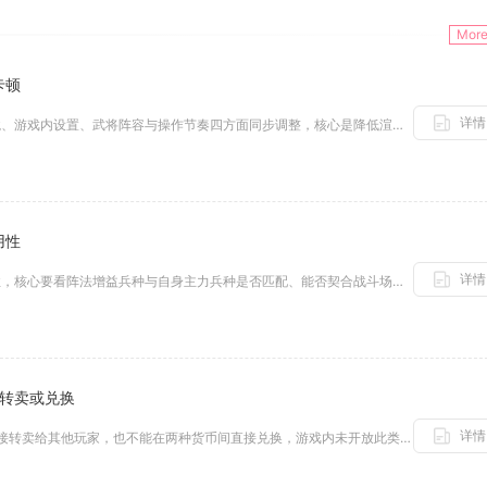
Mor
卡顿
详情
优化攻城掠地副本卡顿需从设备环境、游戏内设置、武将阵容与操作节奏四方面同步调整，核心是降低渲染负载、稳定网络传输、精简战...
用性
详情
判断列王的纷争阵法是否具备实用性，核心要看阵法增益兵种与自身主力兵种是否匹配、能否契合战斗场景，同时兼顾兵种克制关系以及...
以转卖或兑换
详情
全民奇迹2中，魔晶与钻石均无法直接转卖给其他玩家，也不能在两种货币间直接兑换，游戏内未开放此类自由交易与互转功能，所有货...