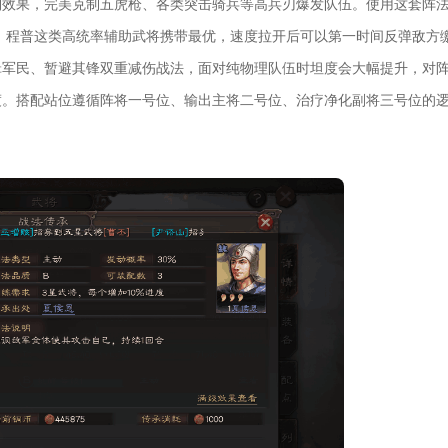
制效果，完美克制五虎枪、各类突击骑兵等高兵刃爆发队伍。使用这套阵
、程普这类高统率辅助武将携带最优，速度拉开后可以第一时间反弹敌方
辑军民、暂避其锋双重减伤战法，面对纯物理队伍时坦度会大幅提升，对
渡。搭配站位遵循阵将一号位、输出主将二号位、治疗净化副将三号位的