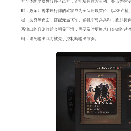
方全体统率属性转移至己方，还能反弹敌方主动、突击类控
时，必须让携带雁行阵的武将成为全队速度首位，以SP卢植
械、技穷等负面，搭配无当飞军、锦帆军弓兵兵种，叠加抚
系输出阵容则收益会明显下滑，需要及时更换八门金锁阵过
辑，避免输出武将被先手控制断输出节奏。