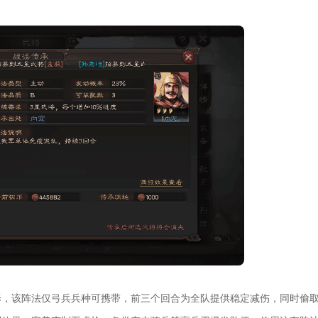
择，该阵法仅弓兵兵种可携带，前三个回合为全队提供稳定减伤，同时偷