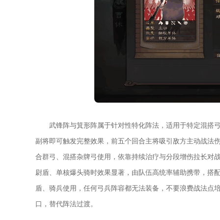
武锋阵与箕形阵属于针对性特化阵法，适用于特定混搭
副将即可触发完整效果，前五个回合主将吸引敌方主动战法
合群弓、混搭杂牌弓使用，依靠持续治疗与分段增伤拉长对
尉盾、单核爆头骑时效果显著，由队伍高统率辅助携带，搭
盾、骑兵使用，任何弓兵阵容都无法装备，不要浪费战法点
口，替代阵法过渡。