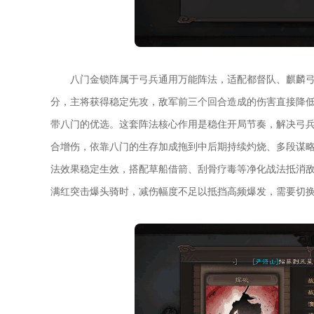
八门金锁阵属于弓兵通用万能阵法，适配都督队、麒麟
分，主将获得稳定先攻，敌军前三个回合造成的伤害直接降低
带八门的优选。这套阵法核心作用是稳住开局节奏，解决弓
合增伤，依靠八门的生存加成拖到中后期持续灼烧、多段谋
法效果稳定生效，搭配草船借箭、刮骨疗毒等净化战法抵消
满红突击爆头骑时，减伤幅度不足以抵挡高频爆发，需要切