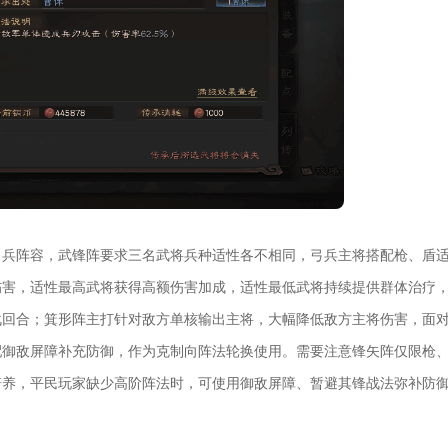
弓兵阵容，武锋阵要求三名武将兵种适性各不相同，弓兵主将搭配枪、盾
伤害，适性最高武将获得高额伤害加成，适性最低武将持续提供群体治疗
战回合；箕形阵主打针对敌方单核输出主将，大幅降低敌方主将伤害，面
配御敌屏障补充防御，作为克制向阵法轮换使用。需要注意锋矢阵仅限枪
培养，平民玩家缺少高阶阵法时，可使用御敌屏障、暂避其锋战法弥补防