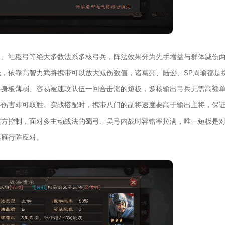
弓、社稷弓等绝大多数法系多核弓兵，阵法效果分为先手增益与群体减伤
，依靠高智力武将携带可以放大减伤数值，诸葛亮、陆逊、SP周瑜都是
兵身板薄弱、容易被速攻队伍一回合击溃的短板，多核输出弓兵无需高额
略伤害即可取胜。实战搭配时，携带八门的副将速度要高于输出主将，保
敌方控制，面对多主动战法的蜀弓、吴弓内战时容错率拉满，唯一短板是
换雁行阵应对。