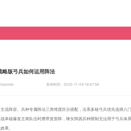
战略版弓兵如何运用阵法
harlotte
发布时间：
2025-11-04 16:47:56
方主流阵容、兵种专属阵法三类维度区分搭配，法系多核弓兵优先选择八
对战单核爆发主将队伍时携带箕形阵，锋矢阵因兵种限制无法用于弓兵体
战效果。