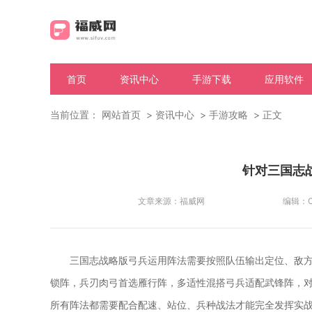
首页
资讯中心
手游下载
应用软件
当前位置：
网站首页
资讯中心
手游攻略
正文
针对三国志
文章来源：
福威网
编辑：
C
三国志战略版弓兵运用阵法需要按照队伍输出定位、敌
锁阵，兵刃肉弓首选雁行阵，多适性混搭弓兵适配武锋阵，
所有阵法都需要配合配速、站位、兵种战法才能完全发挥实