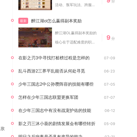
9
分
活动、叛军玩法、跨服竞
技活动、名将/神...
醉江湖ol怎么赢得副本奖励
最新
醉江湖OL赢得副本奖励的
9
分
核心在于适配难度的职业
组队、精准的B...
在影之刃3中寻找打桩榜过程是怎样的
07-09
乱斗西游2三界平乱能否从何处寻觅
06-23
少年三国志2中公孙瓒阵容的技能有哪些
07-05
怎样在少年三国志联盟更换军团
07-07
在少年三国志中有没有战宠护佑的技能
06-12
影之刃三沐小葵的剧情发展会有哪些转折
05-09
取敌
明日之后病毒是否具有变异的能力
07-21