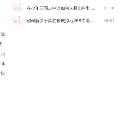
在少年三国志中该如何选择山神和龙神
05-18
精选
如何解决于禁在攻城掠地258中遇到的问题
05-01
精选
两部
携
单回
证阵
对抗