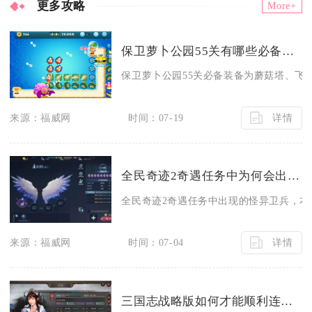
更多攻略
More+
保卫萝卜公园55关有哪些必备的装备
保卫萝卜公园55关必备装备为蘑菇塔、飞机
详情
来源：福威网
时间：07-19
全民奇迹2奇遇任务中为何会出现怪异的卫兵
全民奇迹2奇遇任务中出现的怪异卫兵，本质
详情
来源：福威网
时间：07-04
三国志战略版如何才能顺利连接同盟的地