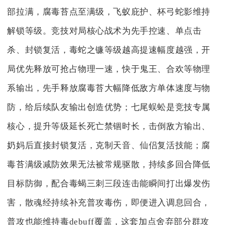
部拉满，腐毒苔点至满级，飞蚁庇护、杯弓蛇影维持
解锁等级。竞技对局核心战术为先手控速、单点击
杀、封锁复活，毒蛇之镰等级越高提速幅度越强，开
局优先释放可抢占物理一速，快于鬼王、合欢等物理
系输出，先手释放腐毒苔大幅降低敌方单体速度与物
防，给后续队友输出创造优势；七尾蜈蚣是竞技专属
核心，提升等级延长死亡禁锢时长，击倒敌方输出、
奶妈后直接封锁复活，克制天音、仙侣复活技能；腐
毒苔满级减防效果无法被常规驱散，持续多回合降低
目标防御，配合毒蝎三刺三段连击能瞬间打出爆发伤
害，散魂经持续补充普攻毒伤，即便进入调息回合，
普攻也能维持毒debuff覆盖，这套加点舍弃部分群攻