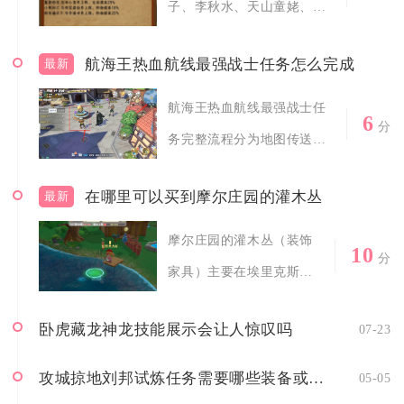
子、李秋水、天山童姥、石
破天、张三、...
航海王热血航线最强战士任务怎么完成
最新
航海王热血航线最强战士任
6
分
务完整流程分为地图传送、
NPC对话触...
在哪里可以买到摩尔庄园的灌木丛
最新
摩尔庄园的灌木丛（装饰
10
分
家具）主要在埃里克斯家
具店购买，部分款...
卧虎藏龙神龙技能展示会让人惊叹吗
07-23
攻城掠地刘邦试炼任务需要哪些装备或道具
05-05