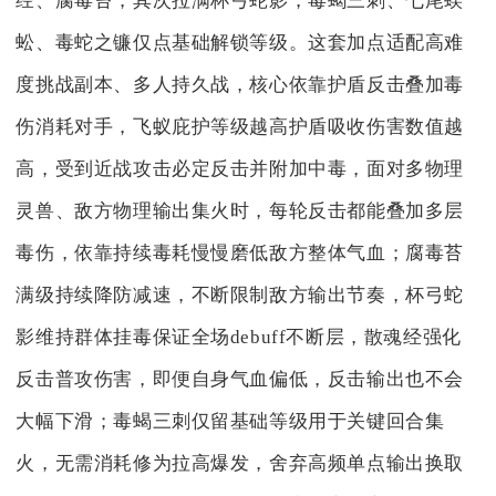
经、腐毒苔，其次拉满杯弓蛇影，毒蝎三刺、七尾蜈
蚣、毒蛇之镰仅点基础解锁等级。这套加点适配高难
度挑战副本、多人持久战，核心依靠护盾反击叠加毒
伤消耗对手，飞蚁庇护等级越高护盾吸收伤害数值越
高，受到近战攻击必定反击并附加中毒，面对多物理
灵兽、敌方物理输出集火时，每轮反击都能叠加多层
毒伤，依靠持续毒耗慢慢磨低敌方整体气血；腐毒苔
满级持续降防减速，不断限制敌方输出节奏，杯弓蛇
影维持群体挂毒保证全场debuff不断层，散魂经强化
反击普攻伤害，即便自身气血偏低，反击输出也不会
大幅下滑；毒蝎三刺仅留基础等级用于关键回合集
火，无需消耗修为拉高爆发，舍弃高频单点输出换取