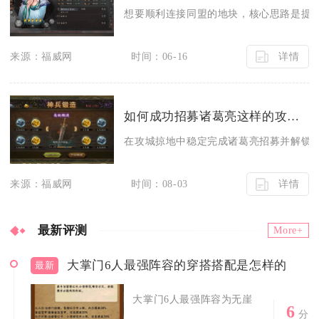
想要顺利连接同盟的地块，核心思路是提前
详情
来源：福威网
时间：06-16
如何成功招募诸葛亮这样的攻城掠地战略家
在攻城掠地中稳定完成诸葛亮招募并解锁其
详情
来源：福威网
时间：08-03
最新评测
More+
大掌门6人最强阵容的穿搭搭配是怎样的
最新
大掌门6人最强阵容为无崖
6
分