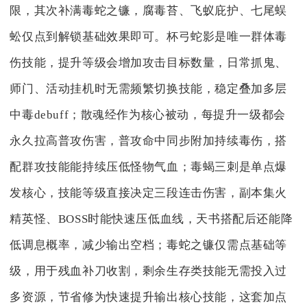
限，其次补满毒蛇之镰，腐毒苔、飞蚁庇护、七尾蜈
蚣仅点到解锁基础效果即可。杯弓蛇影是唯一群体毒
伤技能，提升等级会增加攻击目标数量，日常抓鬼、
师门、活动挂机时无需频繁切换技能，稳定叠加多层
中毒debuff；散魂经作为核心被动，每提升一级都会
永久拉高普攻伤害，普攻命中同步附加持续毒伤，搭
配群攻技能能持续压低怪物气血；毒蝎三刺是单点爆
发核心，技能等级直接决定三段连击伤害，副本集火
精英怪、BOSS时能快速压低血线，天书搭配后还能降
低调息概率，减少输出空档；毒蛇之镰仅需点基础等
级，用于残血补刀收割，剩余生存类技能无需投入过
多资源，节省修为快速提升输出核心技能，这套加点