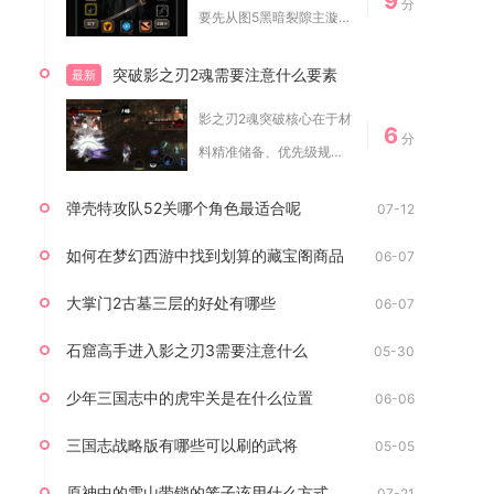
9
分
要先从图5黑暗裂隙主漩涡
进入1层，清...
突破影之刃2魂需要注意什么要素
最新
影之刃2魂突破核心在于材
6
分
料精准储备、优先级规
划、同名魂核留存...
弹壳特攻队52关哪个角色最适合呢
07-12
如何在梦幻西游中找到划算的藏宝阁商品
06-07
大掌门2古墓三层的好处有哪些
06-07
石窟高手进入影之刃3需要注意什么
05-30
少年三国志中的虎牢关是在什么位置
06-06
三国志战略版有哪些可以刷的武将
05-05
原神中的雪山带锁的笼子该用什么方式来打开
07-21