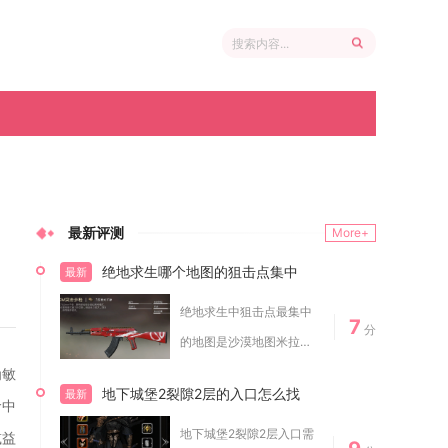
最新评测
More+
绝地求生哪个地图的狙击点集中
最新
绝地求生中狙击点最集中
7
分
的地图是沙漠地图米拉
玛，整张地图以开阔...
为敏
地下城堡2裂隙2层的入口怎么找
最新
命中
地下城堡2裂隙2层入口需
减益