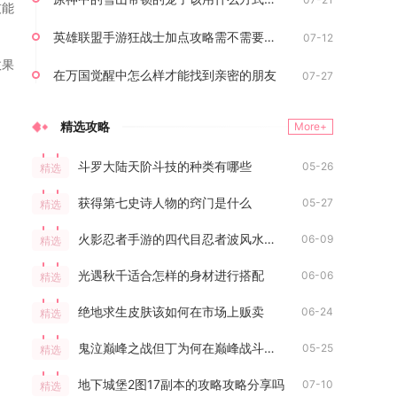
技能
英雄联盟手游狂战士加点攻略需不需要重视
07-12
效果
在万国觉醒中怎么样才能找到亲密的朋友
07-27
精选攻略
More+
斗罗大陆天阶斗技的种类有哪些
05-26
精选
获得第七史诗人物的窍门是什么
05-27
精选
火影忍者手游的四代目忍者波风水门怎么样
06-09
精选
光遇秋千适合怎样的身材进行搭配
06-06
精选
绝地求生皮肤该如何在市场上贩卖
06-24
精选
鬼泣巅峰之战但丁为何在巅峰战斗中用大剑
05-25
精选
地下城堡2图17副本的攻略攻略分享吗
07-10
精选