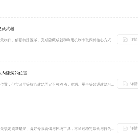
隐藏武器
详情
元气骑士大厅隐藏武器可通过交互场景物件、解锁特殊区域、完成隐藏成就和利用机制卡取四种核心方式稳定获取，无需进入地牢，熟练...
池内建筑的位置
详情
可以在万国觉醒中调整城池内建筑的位置，但市政厅等核心建筑固定不可移动，资源、军事等普通建筑可通过城市编辑功能自由拖动布局...
详情
饥荒手游中稀有动物的驯服核心在于先锁定刷新场景、备好专属诱饵与控场工具，再通过稳定喂食与行为引导提升驯化度，全程规避应激...