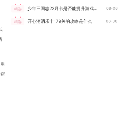
少年三国志22月卡是否能提升游戏进程速度
08-06
精选
开心消消乐十179关的攻略是什么
06-30
精选
低
消
侧重
亲密