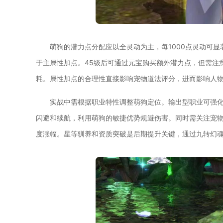
萌狗的潜力点分配应以全灵动为主，每1000点灵动可
于主属性加点。45级后可通过元宝购买额外潜力点，但需注
耗。属性加点的合理性直接影响宠物道法评分，进而影响人
实战中需根据职业特性调整萌狗定位。输出型职业可强
闪避和续航，利用萌狗的敏捷优势规避伤害。同时需关注宠
度涨幅。星等驯养和资质突破是后期提升关键，通过九转幻