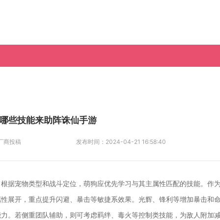
哪些技能来助阵诛仙手游
厂商投稿
发布时间：
2024-04-21 16:58:40
。根据宠物类型和战斗定位，萌狗应优先学习与其主属性匹配的技能。作
属性展开，重点提升闪避、暴击等敏捷系效果。光辉、锋利等增加暴击和
能力。若侧重团队辅助，则可考虑羁绊、毒火等控制类技能，为敌人附加