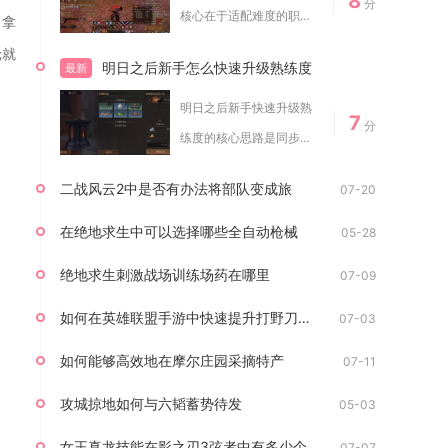
8
分
核心在于适配难度的职业
。拿
组队、精准的B...
轮就
明日之后新手怎么快速升级熟练度
最新
明日之后新手快速升级熟
7
分
练度的核心思路是同步推
进采集、制作、战...
二战风云2中是否有办法将部队变成旅
07-20
在绝地求生中可以选择哪些全自动枪械
05-28
绝地求生刺激战场训练场药在哪里
07-09
如何在英雄联盟手游中快速提升打野刀的等级
07-03
如何能够高效地在摩尔庄园采摘特产
07-11
攻城掠地如何与六韬蓄势待发
05-03
女王真龙技能在影之刃3弦者中有多少个等级
07-07