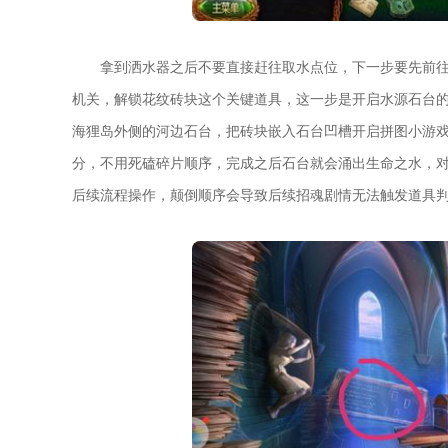
拿到洒水器之后不要直接赶往取水点位，下一步要先前
机关，解锁花纹砖块这个关键道具，这一步是开启水源石台
海狸岛外侧的河边石台，把砖块嵌入石台凹槽开启拼图小游
分，不用死磕碎片顺序，完成之后石台就会涌出生命之水，
后续流程操作，颠倒顺序会导致后续招魂剧情无法触发道具