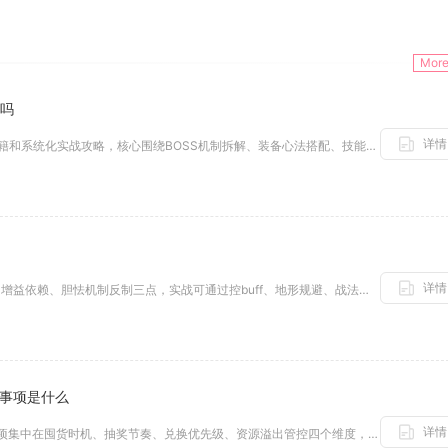
Mor
略吗
详情
影之刃3暗黑虚空存在成熟的通关秘籍和系统化实战攻略，核心围绕BOSS机制拆解、装备心法搭配、技能链构建以及场景应对思路展...
详情
夏侯双雄核心弱点集中在地形限制、增益依赖、胆怯机制反制三点，实战可通过控buff、地形规避、战法驱散稳定压制这套联合觉醒...
意事项是什么
详情
少年三国志2千军令使用核心注意事项集中在囤货时机、抽奖节奏、兑换优先级、资源溢出管控四个维度，随意零散消耗会大幅拉低养成...