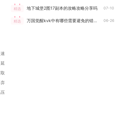
地下城堡2图17副本的攻略攻略分享吗
07-10
精选
万国觉醒kvk中有哪些需要避免的错误
06-26
精选
慢速
，延
获取
丢弃
幅压