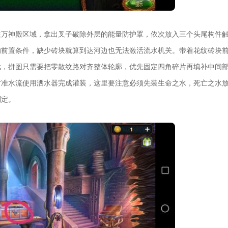
往万神殿区域，拿出叉子破除外层的能量防护罩，依次放入三个头尾构件
的前置条件，缺少砖块就算到达河边也无法激活流水机关。带着花纹砖块
戏，拼图只需要把零散纹路对齐整体轮廓，优先固定四角碎片再填补中间
对准水流使用洒水器完成灌装，这里要注意必须先装生命之水，死亡之水
判定。