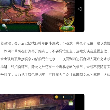
水器浇灌，会开启记忆找四叶草的小游戏，小游戏一共九个点位，建议先
每一株四叶草所在行列再开始点击，不要慌忙乱点，连续失误会重置点位
，拿出玻璃瓶承接喷泉内部的死亡之水，二次回到河边石台灌入死亡之水
再推进主线招魂环节。除此之外还有一个容易忽略的细节，全程不要随意
符号顺序，提前把手稿信息记牢，可以省去二次往返翻阅文本的麻烦，大