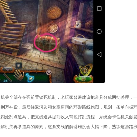
有机关全部存在强前置锁死机制，老玩家普遍建议把道具分成两批整理，
再到万神殿，最后往返河边和女巫房间的环形路线跑图，规划一条单向循
就四处乱点道具，把支线道具提前收入背包打乱流程，系统会卡住机关触
先解机关再拿道具的原则，这条支线的解谜难度会大幅下降，熟练这套路