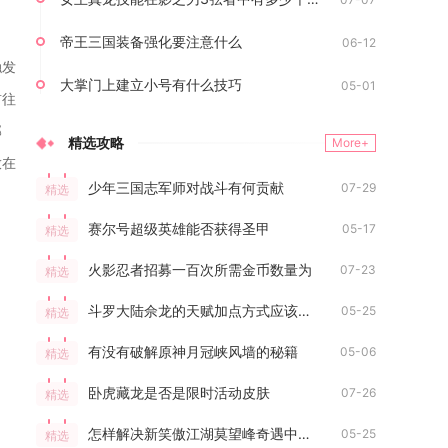
帝王三国装备强化要注意什么
06-12
触发
大掌门上建立小号有什么技巧
05-01
前往
部
精选攻略
More+
放在
少年三国志军师对战斗有何贡献
07-29
精选
赛尔号超级英雄能否获得圣甲
05-17
精选
火影忍者招募一百次所需金币数量为
07-23
精选
斗罗大陆佘龙的天赋加点方式应该如何选择
05-25
精选
有没有破解原神月冠峡风墙的秘籍
05-06
精选
卧虎藏龙是否是限时活动皮肤
07-26
精选
怎样解决新笑傲江湖莫望峰奇遇中的难题
05-25
精选