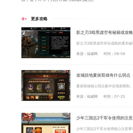
更多攻略
影之刃3暗黑虚空有秘籍或攻
来源：福威网
时间：08-09
攻城掠地夏侯双雄有什么弱点
来源：福威网
时间：07-23
少年三国志2千军令使用的注