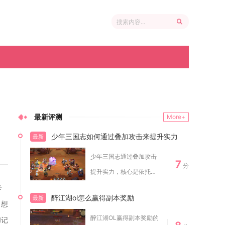
最新评测
More+
少年三国志如何通过叠加攻击来提升实力
最新
少年三国志通过叠加攻击
7
分
提升实力，核心是依托武
将技能、阵容羁绊...
卡
醉江湖ol怎么赢得副本奖励
最新
。想
醉江湖OL赢得副本奖励的
和记