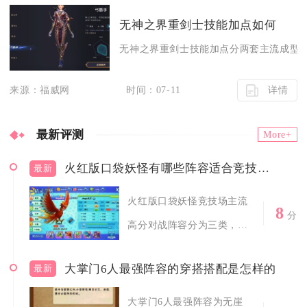
无神之界重剑士技能加点如何
无神之界重剑士技能加点分两套主流成型方
详情
来源：福威网
时间：07-11
最新评测
More+
火红版口袋妖怪有哪些阵容适合竞技场对战
最新
火红版口袋妖怪竞技场主流
8
分
高分对战阵容分为三类，分
别是高速控场...
大掌门6人最强阵容的穿搭搭配是怎样的
最新
大掌门6人最强阵容为无崖