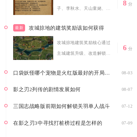
8
分
子、李秋水、天山童姥、石
破天、张三、...
攻城掠地的建筑奖励该如何获得
最新
攻城掠地建筑奖励核心通过
6
分
主城建筑升级、改造解锁、
限时建设活动...
口袋妖怪哪个宠物是火红版最好的开局选择
08-03
影之刃2列传的剧情发展如何
08-07
三国志战略版前期如何解锁关羽单人战斗
07-12
在影之刃3中寻找打桩榜过程是怎样的
07-09