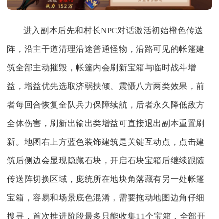
进入副本后先和村长NPC对话激活初始橙色传送
阵，沿主干道清理沿途普通怪物，沿路可见的帐篷建
筑全部主动摧毁，帐篷内会刷新宝箱与临时战斗增
益，增益优先选取济弱扶倾、震慑八方两类效果，前
者每回合恢复全队兵力保障续航，后者永久降低敌方
全体伤害，刷新出输出类增益可直接退出副本重置刷
新。地图右上方蓝色装饰建筑是关键互动点，点击建
筑后侧边会显现隐藏石块，开启石块宝箱后继续跟随
传送阵切换区域，庞统所在地块角落藏有另一处帐篷
宝箱，容易和场景底色混淆，需要拖动地图边角仔细
搜寻，首次推进阶段最多只能收集11个宝箱，全部开