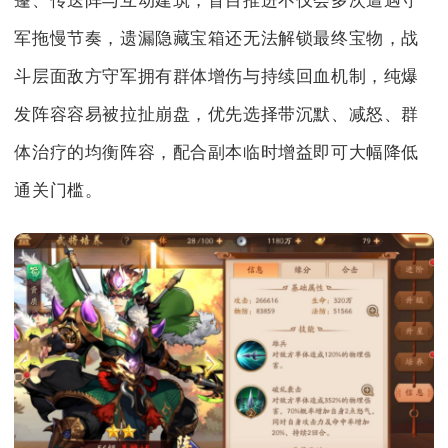
篷、传送阵与互动建筑，盲目推进不仅会多次遭遇守
军拖慢节奏，遗漏隐藏宝箱还无法解锁最终宝物，战
斗层面敌方守军拥有群体增伤与持续回血机制，纯爆
发阵容容易被拉扯崩盘，优先选择带沉默、减怒、群
体治疗的均衡阵容，配合副本临时增益即可大幅降低
通关门槛。