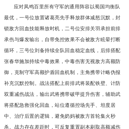
应对凤鸣百里所有守军的通用阵容以蜀国均衡队
最优，一号位放置诸葛亮先手释放群体减怒沉默，封
锁敌方回血技能释放时机，二号位安排关羽承担前排
承伤与爆发输出，自带免控效果不会被敌方眩晕打断
循环，三号位刘备持续全队回血稳定血线，后排搭配
张春华施加持续中毒效果，中毒伤害无视敌方高额防
御，克制守军高额护盾回血机制，主角携带计略伪报
补充沉默控制。战法搭配上前排武将装配铁壁、计防
双重减伤战法，输出武将携带破甲提升伤害，辅助武
将搭配急救强化回血，站位遵循控场先手、坦度居
中、治疗后置的逻辑，避免奶妈被敌方首轮集火秒
杀。战力存在差距时，可反复重置副本刷取高额减伤