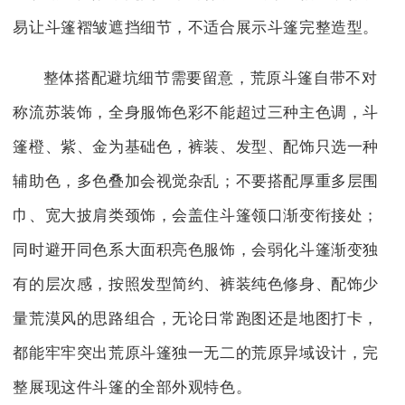
易让斗篷褶皱遮挡细节，不适合展示斗篷完整造型。
整体搭配避坑细节需要留意，荒原斗篷自带不对
称流苏装饰，全身服饰色彩不能超过三种主色调，斗
篷橙、紫、金为基础色，裤装、发型、配饰只选一种
辅助色，多色叠加会视觉杂乱；不要搭配厚重多层围
巾、宽大披肩类颈饰，会盖住斗篷领口渐变衔接处；
同时避开同色系大面积亮色服饰，会弱化斗篷渐变独
有的层次感，按照发型简约、裤装纯色修身、配饰少
量荒漠风的思路组合，无论日常跑图还是地图打卡，
都能牢牢突出荒原斗篷独一无二的荒原异域设计，完
整展现这件斗篷的全部外观特色。