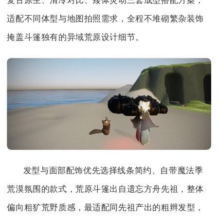
复古原生、清冷对比、矮体灵动三套成型搭配方案，
适配不同体型与地图拍照需求，全程不堆砌繁杂装饰
掩盖斗篷独有的异域荒原设计细节。
发型与面部配饰优先选择线条简约、自带魔法季
荒漠氛围的款式，荒原斗篷出自遗忘方舟先祖，整体
偏向粗犷荒野质感，最适配同先祖产出的粗辫发型，