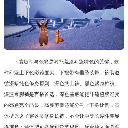
下装版型与色彩是衬托荒原斗篷特色的关键，这
件斗篷上下色彩跨度大，下摆带有垂坠装饰，裤装遵
循深暗纯色修身原则，深色武士裤、黑色紧身棉裤、
深蓝束脚裤是百搭首选，深色基底能把斗篷橙紫渐变
的亮色完全凸显，高腰剪裁还能分割上下身比例，高
体型光之子穿这类修身长裤，不会让中等长度斗篷显
得拖沓；矮体型可搭配短款黑棉裤，配合矮人面具缩