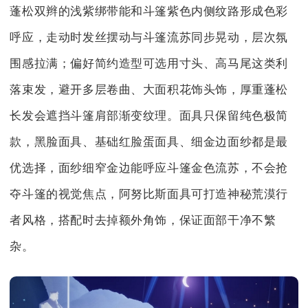
蓬松双辫的浅紫绑带能和斗篷紫色内侧纹路形成色彩
呼应，走动时发丝摆动与斗篷流苏同步晃动，层次氛
围感拉满；偏好简约造型可选用寸头、高马尾这类利
落束发，避开多层卷曲、大面积花饰头饰，厚重蓬松
长发会遮挡斗篷肩部渐变纹理。面具只保留纯色极简
款，黑脸面具、基础红脸蛋面具、细金边面纱都是最
优选择，面纱细窄金边能呼应斗篷金色流苏，不会抢
夺斗篷的视觉焦点，阿努比斯面具可打造神秘荒漠行
者风格，搭配时去掉额外角饰，保证面部干净不繁
杂。