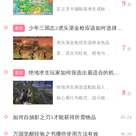
9
分
定义关卡编辑器来生成标准
化的迷宫挑战...
少年三国志2虎头湛金枪应该如何选择品质
最新
虎头湛金枪优先选择金色品
7
分
质，其次为红色，橙色与紫
色仅作过渡使...
绝地求生玩家如何筛选出最适合的机器人
最新
绝地求生筛选适配机器人，
8
分
核心看行为模式、战斗能
力、物资协作、...
如何自抽影之刃3才能获得所需物品
05-24
万国觉醒经验之书哪些使用方法有效
06-26