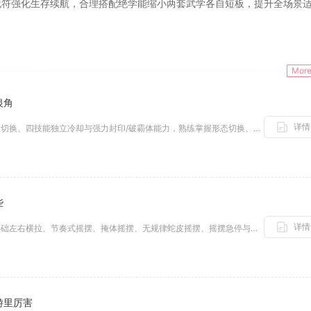
死符强化生存续航，合理搭配绝学能缩小两套武学各自短板，提升全场景
Mor
银角
详情
金角银角的核心优势在于双形态无缝切换、四技能独立冷却与强力封印/破霸体能力，熟练掌握形态切换、技能长短按细节与普攻衔接节...
些
详情
绝地求生的左右摇摆技巧核心包含基础左右横拉、节奏式摇摆、掩体摇摆、无规律蛇皮摇摆、摇摆急停与蹲伏摇摆，熟练掌握可大幅提升...
游里厉害