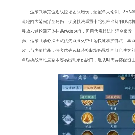
达摩武学定位近战控场团队增伤，适配单人论剑、3V3
道轮回大范围浮空易伤、伏魔杖法重置韦陀献杵冷却的联动
释放六道轮回群体挂易伤debuff，再用伏魔杖法打浮空爆
奏。达摩武学心法天赋优先点满火中生莲快速积攒佛法，再
攻击与少量抗暴，侠客优先选择带控制增伤羁绊的红色侠客
单独挑战高难度副本容易出现承伤缺口，组队时需要搭配恒