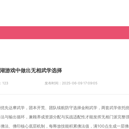
湖游戏中做出无相武学选择
：
123
发布时间：
2025-06-09 17:09:05
剑优先达摩武学，团本开荒、团队续航防守选择金刚武学，两套武学依托
心法与输出循环，兼顾养成资源分配与实战适配性才能发挥无相门派完整
佛法、佛印核心底层机制，每释放技能积累佛法值，满100点生成一层佛