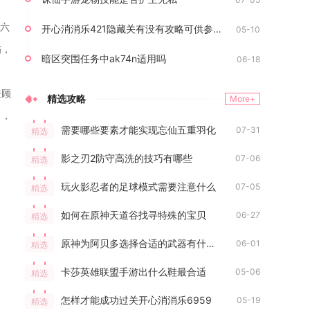
、六
开心消消乐421隐藏关有没有攻略可供参考
05-10
伤，
暗区突围任务中ak74n适用吗
06-18
兼顾
精选攻略
More+
力，
需要哪些要素才能实现忘仙五重羽化
07-31
精选
影之刃2防守高洗的技巧有哪些
07-06
精选
玩火影忍者的足球模式需要注意什么
07-05
精选
如何在原神天道谷找寻特殊的宝贝
06-27
精选
原神为阿贝多选择合适的武器有什么技巧
06-01
精选
卡莎英雄联盟手游出什么鞋最合适
05-06
精选
怎样才能成功过关开心消消乐6959
05-19
精选