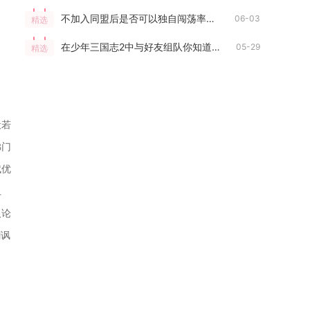
不加入同盟后是否可以独自闯荡率土之滨
06-03
精选
在少年三国志2中与好友组队你知道怎么做吗
05-29
精选
般若
佛门
赋优
玉
人论
嘲讽