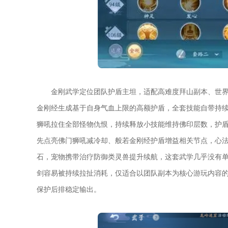
金刚武学定位团队护盾主坦，适配高难度拜山副本、世
金刚经生成基于自身气血上限的高额护盾，全套技能自带持
狮吼拉住全部怪物仇恨，持续释放小技能维持佛印层数，护
先点亮佛门狮吼减冷却、般若金刚经护盾增益相关节点，心
石，宠物携带治疗防御类灵兽提升续航，这套武学几乎没有
剑容易被持续拉扯消耗，仅适合以团队副本为核心游玩内容的
保护后排稳定输出。