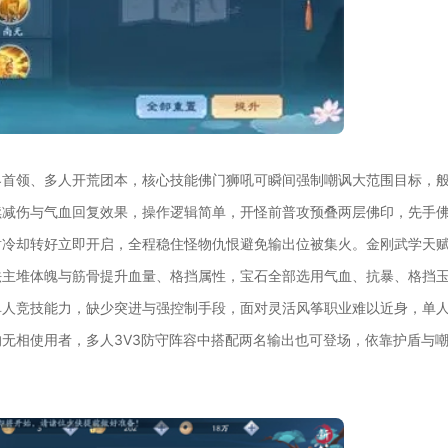
界首领、多人开荒团本，核心技能佛门狮吼可瞬间强制嘲讽大范围目标，
续减伤与气血回复效果，操作逻辑简单，开怪前普攻预叠两层佛印，先手
盾冷却转好立即开启，全程稳住怪物仇恨避免输出位被集火。金刚武学天
法主堆体魄与筋骨提升血量、格挡属性，宝石全部选用气血、抗暴、格挡
单人竞技能力，缺少突进与强控制手段，面对灵活风筝职业难以近身，单
无相使用者，多人3V3防守阵容中搭配两名输出也可登场，依靠护盾与