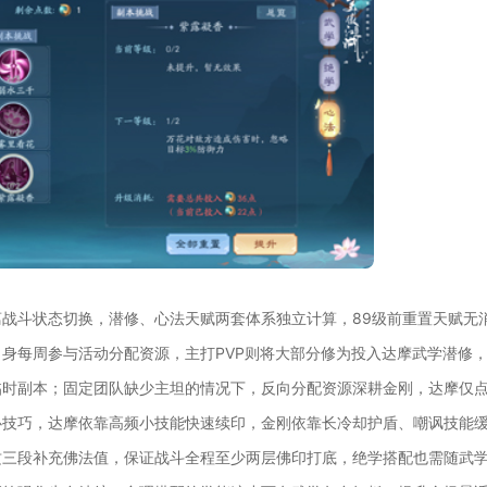
战斗状态切换，潜修、心法天赋两套体系独立计算，89级前重置天赋无
身每周参与活动分配资源，主打PVP则将大部分修为投入达摩武学潜修
临时副本；固定团队缺少主坦的情况下，反向分配资源深耕金刚，达摩仅
心技巧，达摩依靠高频小技能快速续印，金刚依靠长冷却护盾、嘲讽技能
攻三段补充佛法值，保证战斗全程至少两层佛印打底，绝学搭配也需随武