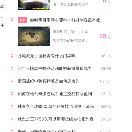
6
分
务、道具兑换或等级门槛
两套
解锁，常规状态下...
点、
秦时明月手游中哪种护符对刺客最有效
最新
对不
秦时明月手游中，对刺
10
分
客最有效的护符是破妄·
会心，其次是流风·...
卧虎藏龙手游秘境有什么门票吗
06-15
少年三国志中哪些活动能够获得最多战力
05-26
帝国战纪中骑兵精英是如何进攻的
07-07
如何在仙剑奇缘游戏中通过交易获取盈利
07-15
咸鱼之王攻略2023的钓鱼技巧值得一试吗
06-12
咸鱼之王7750关可以用哪些组合推图阵容
06-26
诛仙手游宠物技能是否护主无私
07-05