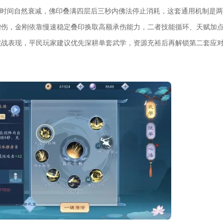
随时间自然衰减，佛印叠满四层后三秒内佛法停止消耗，这套通用机制是
增伤，金刚依靠慢速稳定叠印换取高额承伤能力，二者技能循环、天赋加
实战表现，平民玩家建议优先深耕单套武学，资源充裕后再解锁第二套应