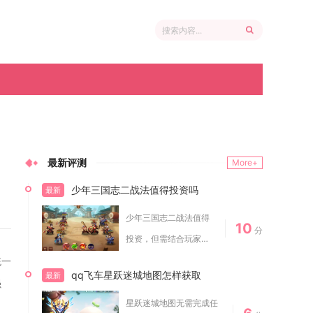
最新评测
More+
少年三国志二战法值得投资吗
最新
少年三国志二战法值得
10
分
投资，但需结合玩家资
源储备与阵容定位理
统一
qq飞车星跃迷城地图怎样获取
最新
性...
强
星跃迷城地图无需完成任