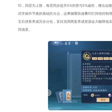
印，四层为上限，每层同步提升5%伤害与5%减伤，佛法会
武学操作节奏的基础区分点，达摩侧重快速叠印打持续控制
宝石侠客养成完全分化，盲目混用两套养成资源会大幅降低
同场景。