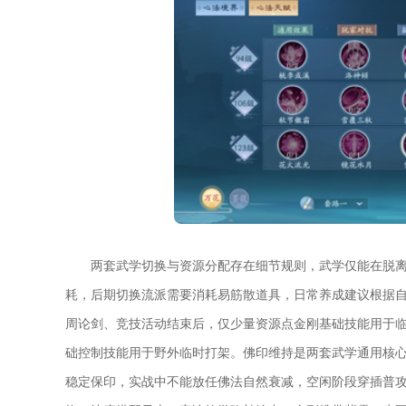
两套武学切换与资源分配存在细节规则，武学仅能在脱离
耗，后期切换流派需要消耗易筋散道具，日常养成建议根据自
周论剑、竞技活动结束后，仅少量资源点金刚基础技能用于
础控制技能用于野外临时打架。佛印维持是两套武学通用核
稳定保印，实战中不能放任佛法自然衰减，空闲阶段穿插普