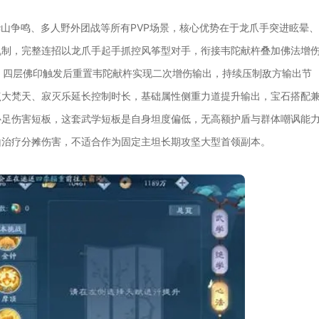
华山争鸣、多人野外团战等所有PVP场景，核心优势在于龙爪手突进眩晕
机制，完整连招以龙爪手起手抓控风筝型对手，衔接韦陀献杵叠加佛法增
发，四层佛印触发后重置韦陀献杵实现二次增伤输出，持续压制敌方输出节
点大梵天、寂灭乐延长控制时长，基础属性侧重力道提升输出，宝石搭配
补足伤害短板，这套武学短板是自身坦度偏低，无高额护盾与群体嘲讽能
山治疗分摊伤害，不适合作为固定主坦长期攻坚大型首领副本。