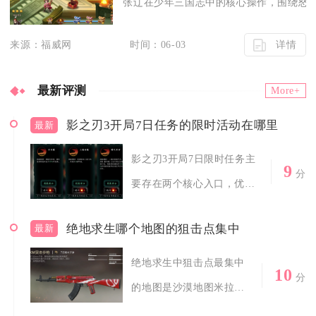
张辽在少年三国志中的核心操作，围绕怒气
详情
来源：福威网
时间：06-03
最新评测
More+
影之刃3开局7日任务的限时活动在哪里
最新
影之刃3开局7日限时任务主
9
分
要存在两个核心入口，优先
在游戏主城...
绝地求生哪个地图的狙击点集中
最新
绝地求生中狙击点最集中
10
分
的地图是沙漠地图米拉
玛，整张地图以开阔...