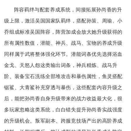
阵容羁绊与配套养成系统，间接拓展孙尚香的升
级上限，激活吴国国家队羁绊，搭配孙策、周瑜、小
乔组成标准吴国阵容，阵营加成会放大她升级获得的
所有属性数值，潜能、神兵、战马、宝物的养成升级
同样属于武将整体强化环节。潜能词条优先选择浴血
金戈、天怒人怨这类输出词条，神兵精炼、战马升
阶、装备宝石洗练全部堆攻击和暴伤属性，鱼灵搭配
锯鲨、大青鲨补充穿透与暴伤，这些配套内容升级之
后，能把孙尚香自身升级带来的战力收益最大化，很
多玩家忽略这类系统，白白错失提升孙尚香实战强度
的升级机会。叛军副本、跨服竞技场产出的高阶养成