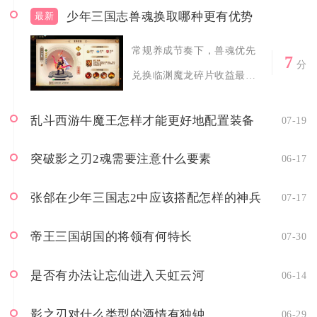
少年三国志兽魂换取哪种更有优势
最新
常规养成节奏下，兽魂优先
7
分
兑换临渊魔龙碎片收益最
高，剩余富余兽...
乱斗西游牛魔王怎样才能更好地配置装备
07-19
突破影之刃2魂需要注意什么要素
06-17
张郃在少年三国志2中应该搭配怎样的神兵
07-17
帝王三国胡国的将领有何特长
07-30
是否有办法让忘仙进入天虹云河
06-14
影之刃对什么类型的酒情有独钟
06-29