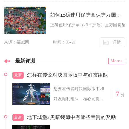
如何正确使用保护套保护万国觉醒
正确使用保护罩（和平护盾）是万国觉醒中
详情
来源：福威网
时间：06-21
最新评测
More+
怎样在传说对决国际版中与好友组队
最新
想要在传说对决国际版中和
7
分
好友顺利组队，核心前提是
双方处于同一...
地下城堡2黑暗裂隙中有哪些宝贵的奖励
最新