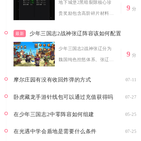
地下城堡2黑暗裂隙核心珍
9
分
贵奖励包含高阶碎片材料、
限定专属装备...
少年三国志2战神张辽阵容该如何配置
最新
少年三国志2战神张辽分为
9
分
魏国纯色控怒体系、张辽魏
延双核爆伤体...
摩尔庄园有没有收回炸弹的方式
07-11
卧虎藏龙手游针线包可以通过充值获得吗
07-27
在少年三国志2中零阵容如何组建
05-25
在光遇中学会盾地是需要什么条件
07-25