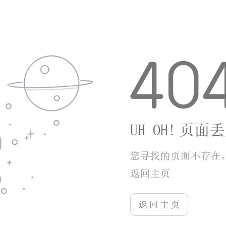
肝氪的手游玩家。
更多游戏
More+
神将挂机
闪电战机
52.17MB
21.48MB
神将挂机以三国乱世为故事载体，把放置挂机与武将策略养成结合，...
闪电战机以未来外星入侵为故事主线，主打竖版街机弹幕飞行射击玩...
详情
详情
女神帝国
敢达决战
26.62MB
21.52MB
女神帝国将故事搭建在爱斯嘉大陆，这片土地存在三大势力，各方为...
敢达决战是国内取得万代南梦宫正版授权的机甲策略卡牌手游，收纳...
详情
详情